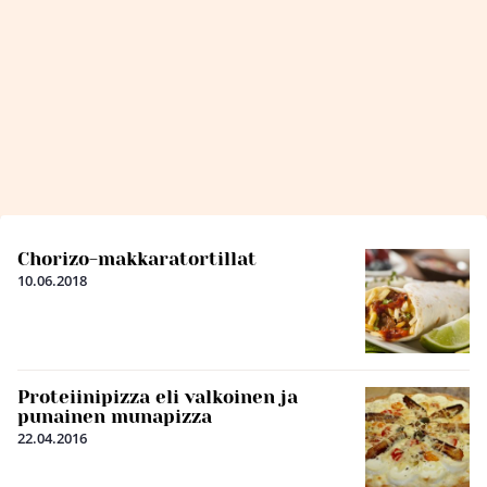
Chorizo-makkaratortillat
10.06.2018
Proteiinipizza eli valkoinen ja
punainen munapizza
22.04.2016