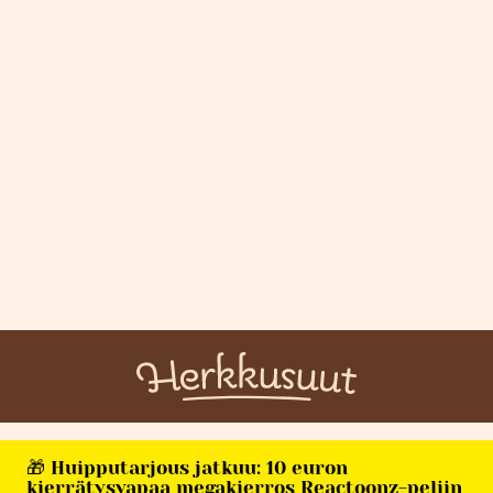
🎁 Huipputarjous jatkuu: 10 euron
kierrätysvapaa megakierros Reactoonz-peliin