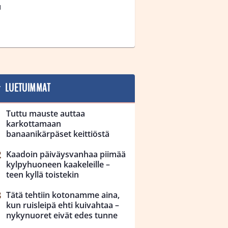
1
LUETUIMMAT
Tuttu mauste auttaa
karkottamaan
banaanikärpäset keittiöstä
Kaadoin päiväysvanhaa piimää
kylpyhuoneen kaakeleille –
teen kyllä toistekin
Tätä tehtiin kotonamme aina,
kun ruisleipä ehti kuivahtaa –
nykynuoret eivät edes tunne