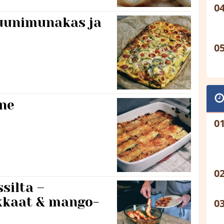
uunimunakas ja
ne
silta –
kaat & mango-