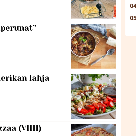
iperunat”
erikan lahja
izzaa (VHH)