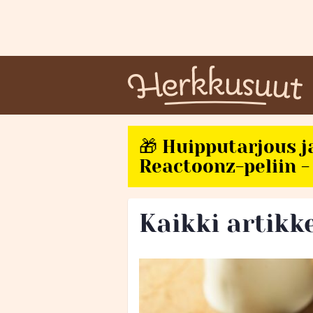
🎁 Huipputarjous j
Reactoonz-peliin - 
Kaikki artikk