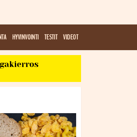
NTA
HYVINVOINTI
TESTIT
VIDEOT
egakierros