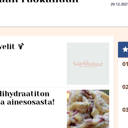
29.12.202
elit 🍹
ilihydraatiton
a ainesosasta!