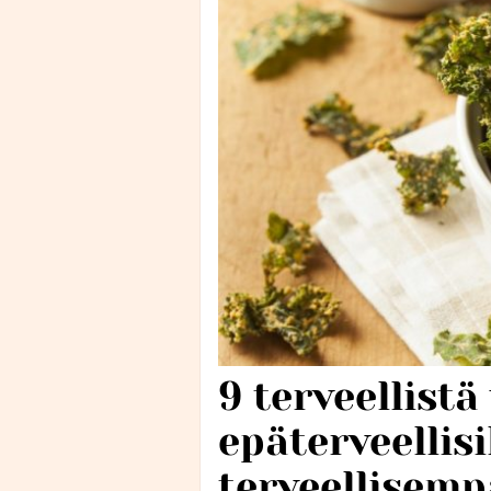
9 terveellist
epäterveellisi
terveellisem