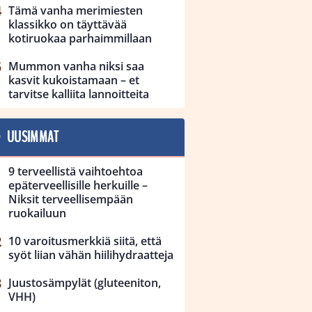
Tämä vanha merimiesten
klassikko on täyttävää
kotiruokaa parhaimmillaan
Mummon vanha niksi saa
kasvit kukoistamaan – et
tarvitse kalliita lannoitteita
UUSIMMAT
9 terveellistä vaihtoehtoa
epäterveellisille herkuille –
Niksit terveellisempään
ruokailuun
10 varoitusmerkkiä siitä, että
syöt liian vähän hiilihydraatteja
Juustosämpylät (gluteeniton,
VHH)