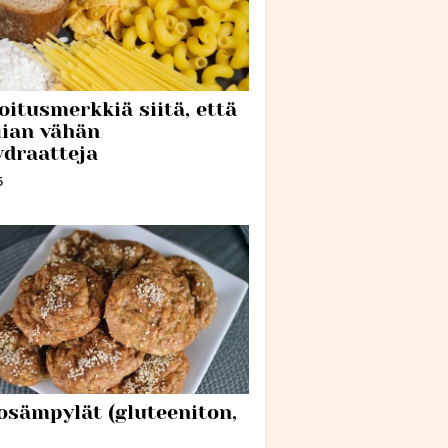
oitusmerkkiä siitä, että
iian vähän
ydraatteja
5
osämpylät (gluteeniton,