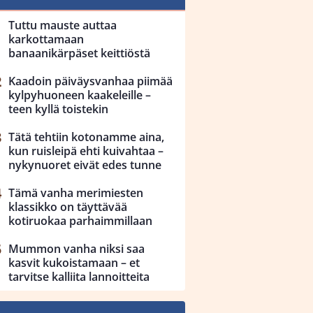
Tuttu mauste auttaa
karkottamaan
banaanikärpäset keittiöstä
Kaadoin päiväysvanhaa piimää
kylpyhuoneen kaakeleille –
teen kyllä toistekin
Tätä tehtiin kotonamme aina,
kun ruisleipä ehti kuivahtaa –
nykynuoret eivät edes tunne
Tämä vanha merimiesten
klassikko on täyttävää
kotiruokaa parhaimmillaan
Mummon vanha niksi saa
kasvit kukoistamaan – et
tarvitse kalliita lannoitteita