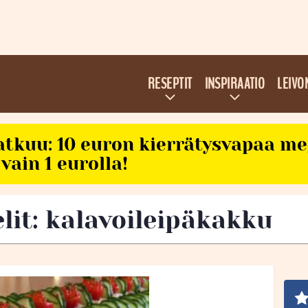
RESEPTIT
INSPIRAATIO
LEIVO
atkuu: 10 euron kierrätysvapaa m
vain 1 eurolla!
elit: kalavoileipäkakku