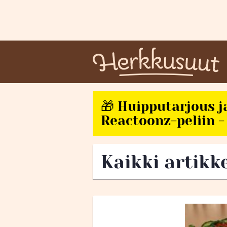
🎁 Huipputarjous j
Reactoonz-peliin - 
Kaikki artikk