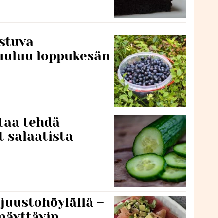
stuva
uuluu loppukesän
taa tehdä
t salaatista
 juustohöylällä –
näyttävin