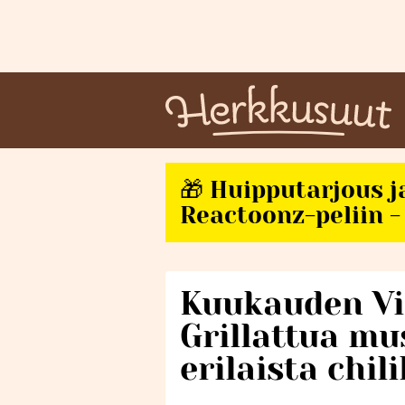
🎁 Huipputarjous j
Reactoonz-peliin - 
Kuukauden Vie
Grillattua mu
erilaista chili