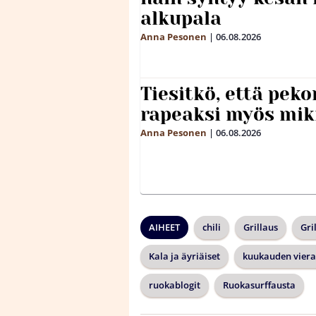
alkupala
Anna Pesonen
|
06.08.2026
Tiesitkö, että peko
rapeaksi myös mik
Anna Pesonen
|
06.08.2026
AIHEET
chili
Grillaus
Gri
Kala ja äyriäiset
kuukauden vierai
ruokablogit
Ruokasurffausta