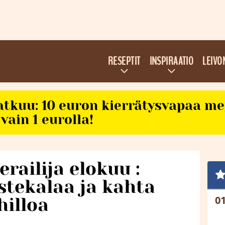
RESEPTIT
INSPIRAATIO
LEIVO
atkuu: 10 euron kierrätysvapaa m
vain 1 eurolla!
railija elokuu :
stekalaa ja kahta
hilloa