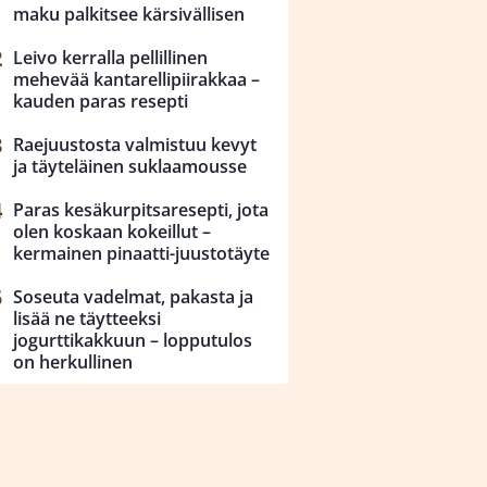
maku palkitsee kärsivällisen
Leivo kerralla pellillinen
mehevää kantarellipiirakkaa –
kauden paras resepti
Raejuustosta valmistuu kevyt
ja täyteläinen suklaamousse
Paras kesäkurpitsaresepti, jota
olen koskaan kokeillut –
kermainen pinaatti-juustotäyte
Soseuta vadelmat, pakasta ja
lisää ne täytteeksi
jogurttikakkuun – lopputulos
on herkullinen