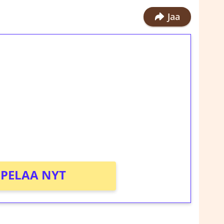
Jaa
ilmaiskierroksia ilman
rosta Tuohi 1000 -peliin (arvo 0,20€ per
!
PELAA NYT