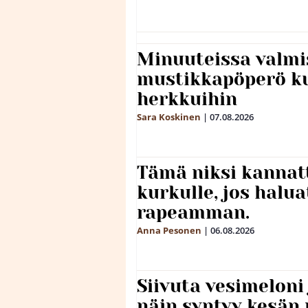
Minuuteissa valmi
mustikkapöperö k
herkkuihin
Sara Koskinen
|
07.08.2026
Tämä niksi kannat
kurkulle, jos halua
rapeamman.
Anna Pesonen
|
06.08.2026
Siivuta vesimeloni
näin syntyy kesän 