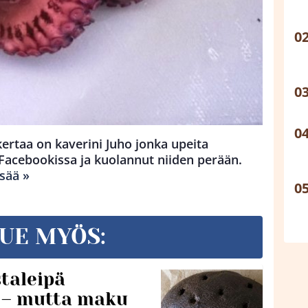
kertaa on kaverini Juho jonka upeita
 Facebookissa ja kuolannut niiden perään.
isää »
UE MYÖS:
taleipä
i – mutta maku