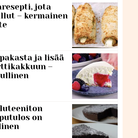
resepti, jota
llut – kermainen
te
pakasta ja lisää
rttikakkuun –
ullinen
luteeniton
putulos on
linen