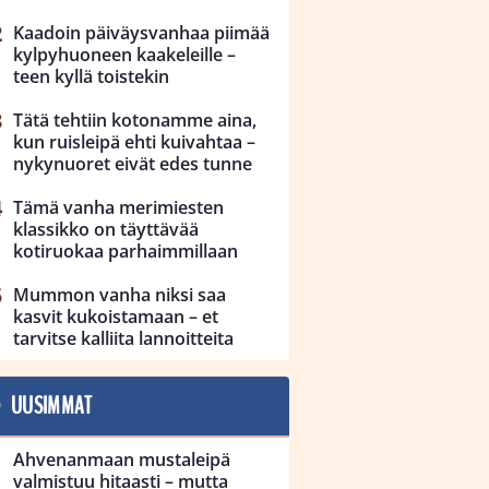
Kaadoin päiväysvanhaa piimää
kylpyhuoneen kaakeleille –
teen kyllä toistekin
Tätä tehtiin kotonamme aina,
kun ruisleipä ehti kuivahtaa –
nykynuoret eivät edes tunne
Tämä vanha merimiesten
klassikko on täyttävää
kotiruokaa parhaimmillaan
Mummon vanha niksi saa
kasvit kukoistamaan – et
tarvitse kalliita lannoitteita
UUSIMMAT
Ahvenanmaan mustaleipä
valmistuu hitaasti – mutta