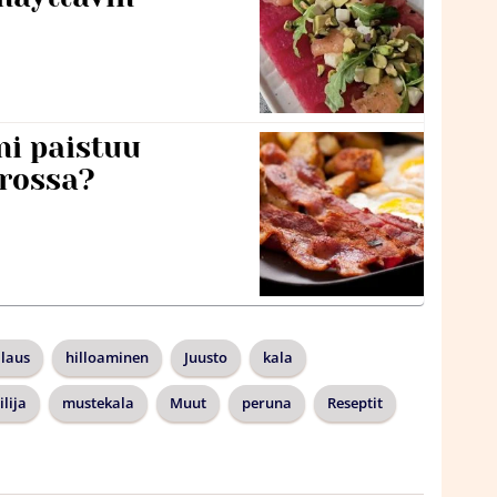
ni paistuu
rossa?
llaus
hilloaminen
Juusto
kala
lija
mustekala
Muut
peruna
Reseptit