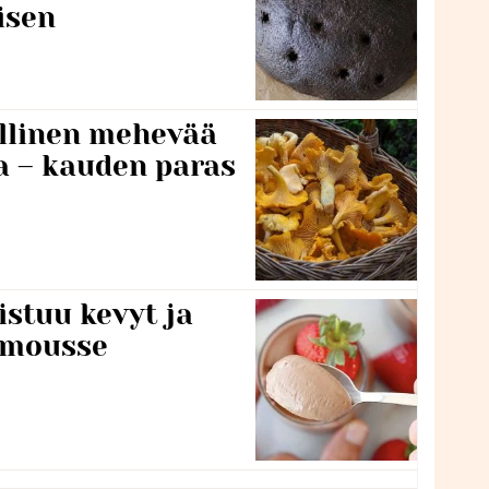
isen
lillinen mehevää
a – kauden paras
stuu kevyt ja
amousse