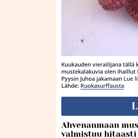
Kuukauden vierailijana tällä 
mustekalakuvia olen ihaillut
Pyysin Juhoa jakamaan
Lue l
Lähde:
Ruokasurffausta
L
Ahvenanmaan mus
valmistuu hitaast