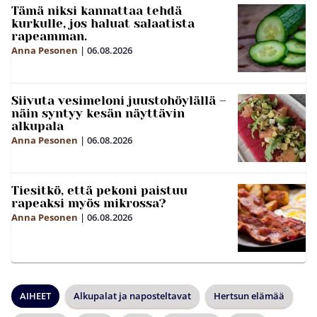
Tämä niksi kannattaa tehdä
kurkulle, jos haluat salaatista
rapeamman.
Anna Pesonen
|
06.08.2026
Siivuta vesimeloni juustohöylällä –
näin syntyy kesän näyttävin
alkupala
Anna Pesonen
|
06.08.2026
Tiesitkö, että pekoni paistuu
rapeaksi myös mikrossa?
Anna Pesonen
|
06.08.2026
AIHEET
Alkupalat ja naposteltavat
Hertsun elämää