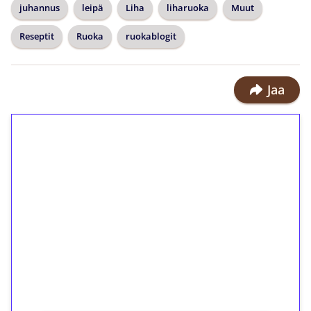
juhannus
leipä
Liha
liharuoka
Muut
Reseptit
Ruoka
ruokablogit
Jaa
1€ = 10€ arvosta
ilmaiskierroksia ilman
kierrätystä!
Talleta 1€
Saat heti 50 ilmaiskierrosta Tuohi
1000 -peliin (arvo 0,20€ per kierros)!
Ei kierrätysvaatimusta!