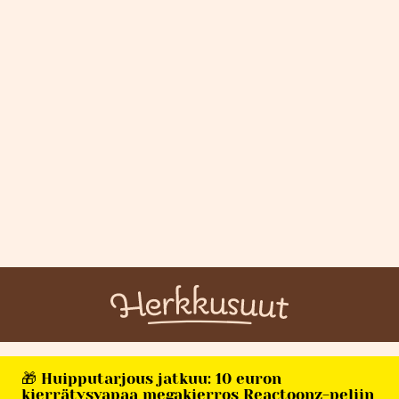
🎁 Huipputarjous jatkuu: 10 euron
kierrätysvapaa megakierros Reactoonz-peliin