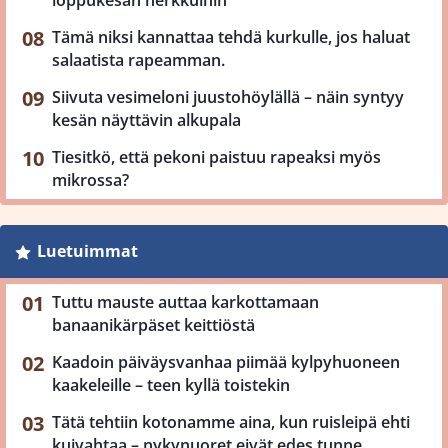
loppukesän herkkuihin
Tämä niksi kannattaa tehdä kurkulle, jos haluat
salaatista rapeamman.
Siivuta vesimeloni juustohöylällä – näin syntyy
kesän näyttävin alkupala
Tiesitkö, että pekoni paistuu rapeaksi myös
mikrossa?
Luetuimmat
Tuttu mauste auttaa karkottamaan
banaanikärpäset keittiöstä
Kaadoin päiväysvanhaa piimää kylpyhuoneen
kaakeleille – teen kyllä toistekin
Tätä tehtiin kotonamme aina, kun ruisleipä ehti
kuivahtaa – nykynuoret eivät edes tunne