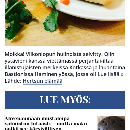
Moikka! Viikonlopun hulinoista selvitty. Olin
ystävieni kanssa viettämässä perjantai-iltaa
illanistujaisten merkeissä Kotkassa ja lauantaina
Bastionissa Haminen yössä, jossa oli
Lue lisää »
Lähde:
Hertsun elämää
LUE MYÖS:
Ahvenanmaan mustaleipä
valmistuu hitaasti – mutta maku
palkitsee kärsivällisen