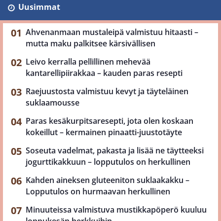
Uusimmat
Ahvenanmaan mustaleipä valmistuu hitaasti –
mutta maku palkitsee kärsivällisen
Leivo kerralla pellillinen mehevää
kantarellipiirakkaa – kauden paras resepti
Raejuustosta valmistuu kevyt ja täyteläinen
suklaamousse
Paras kesäkurpitsaresepti, jota olen koskaan
kokeillut – kermainen pinaatti-juustotäyte
Soseuta vadelmat, pakasta ja lisää ne täytteeksi
jogurttikakkuun – lopputulos on herkullinen
Kahden aineksen gluteeniton suklaakakku –
Lopputulos on hurmaavan herkullinen
Minuuteissa valmistuva mustikkapöperö kuuluu