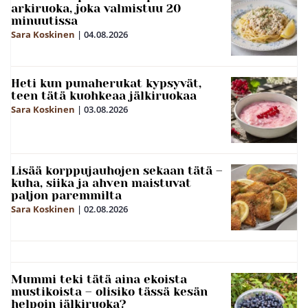
arkiruoka, joka valmistuu 20
minuutissa
Sara Koskinen
|
04.08.2026
Heti kun punaherukat kypsyvät,
teen tätä kuohkeaa jälkiruokaa
Sara Koskinen
|
03.08.2026
Lisää korppujauhojen sekaan tätä –
kuha, siika ja ahven maistuvat
paljon paremmilta
Sara Koskinen
|
02.08.2026
Mummi teki tätä aina ekoista
mustikoista – olisiko tässä kesän
helpoin jälkiruoka?