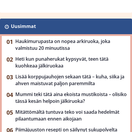
Uusimmat
Haukimurupasta on nopea arkiruoka, joka
valmistuu 20 minuutissa
Heti kun punaherukat kypsyvät, teen tätä
kuohkeaa jälkiruokaa
Lisää korppujauhojen sekaan tätä – kuha, siika ja
ahven maistuvat paljon paremmilta
Mummi teki tätä aina ekoista mustikoista – olisiko
tässä kesän helpoin jälkiruoka?
Mitättömältä tuntuva teko voi saada hedelmät
pilaantumaan ennen aikojaan
Piimäjuuston resepti on säilynyt sukupolvelta