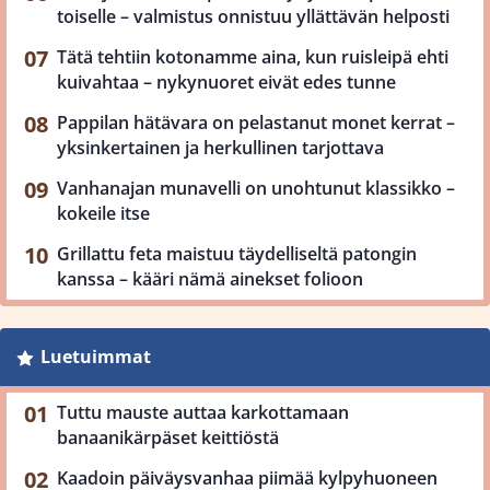
toiselle – valmistus onnistuu yllättävän helposti
Tätä tehtiin kotonamme aina, kun ruisleipä ehti
kuivahtaa – nykynuoret eivät edes tunne
Pappilan hätävara on pelastanut monet kerrat –
yksinkertainen ja herkullinen tarjottava
Vanhanajan munavelli on unohtunut klassikko –
kokeile itse
Grillattu feta maistuu täydelliseltä patongin
kanssa – kääri nämä ainekset folioon
Luetuimmat
Tuttu mauste auttaa karkottamaan
banaanikärpäset keittiöstä
Kaadoin päiväysvanhaa piimää kylpyhuoneen