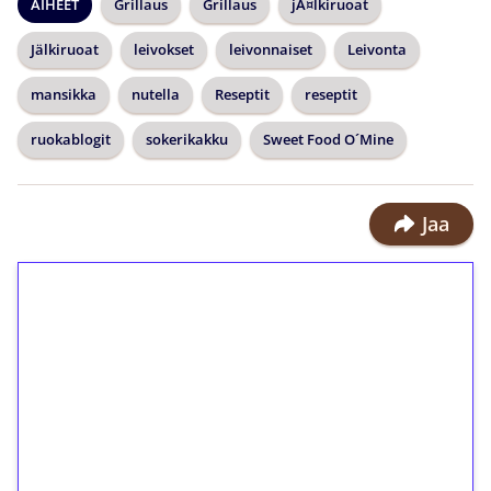
AIHEET
Grillaus
Grillaus
jÃ¤lkiruoat
Jälkiruoat
leivokset
leivonnaiset
Leivonta
mansikka
nutella
Reseptit
reseptit
ruokablogit
sokerikakku
Sweet Food O´Mine
Jaa
1€ = 10€ arvosta
ilmaiskierroksia ilman
kierrätystä!
Talleta 1€
Saat heti 50 ilmaiskierrosta Tuohi
1000 -peliin (arvo 0,20€ per kierros)!