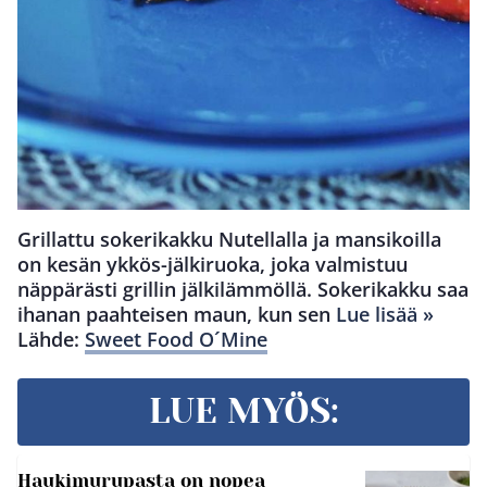
Grillattu sokerikakku Nutellalla ja mansikoilla
on kesän ykkös-jälkiruoka, joka valmistuu
näppärästi grillin jälkilämmöllä. Sokerikakku saa
ihanan paahteisen maun, kun sen
Lue lisää »
Lähde:
Sweet Food O´Mine
LUE MYÖS:
Haukimurupasta on nopea