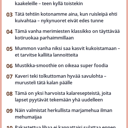
kaakeleille – teen kyllä toistekin
Tätä tehtiin kotonamme aina, kun ruisleipä ehti
kuivahtaa – nykynuoret eivät edes tunne
Tämä vanha merimiesten klassikko on täyttävää
kotiruokaa parhaimmillaan
Mummon vanha niksi saa kasvit kukoistamaan –
et tarvitse kalliita lannoitteita
Mustikka-smoothie on oikeaa super foodia
Kaveri teki tolkuttoman hyvää savulohta –
murusteli tätä kalan päälle
Tämä on yksi harvoista kalaresepteistä, joita
lapset pyytävät tekemään yhä uudelleen
Näin valmistat herkullista marjamehua ilman
mehumaijaa
Pakastettua lihaa ei kannattaisi sulattaa ennen