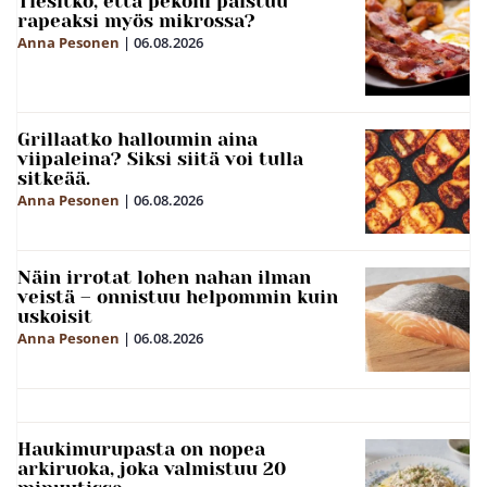
Tiesitkö, että pekoni paistuu
rapeaksi myös mikrossa?
Anna Pesonen
|
06.08.2026
Grillaatko halloumin aina
viipaleina? Siksi siitä voi tulla
sitkeää.
Anna Pesonen
|
06.08.2026
Näin irrotat lohen nahan ilman
veistä – onnistuu helpommin kuin
uskoisit
Anna Pesonen
|
06.08.2026
Haukimurupasta on nopea
arkiruoka, joka valmistuu 20