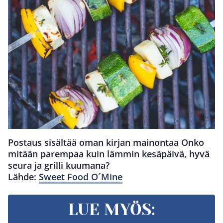
Postaus sisältää oman kirjan mainontaa Onko
mitään parempaa kuin lämmin kesäpäivä, hyvä
seura ja grilli kuumana?
Lähde:
Sweet Food O´Mine
LUE MYÖS: