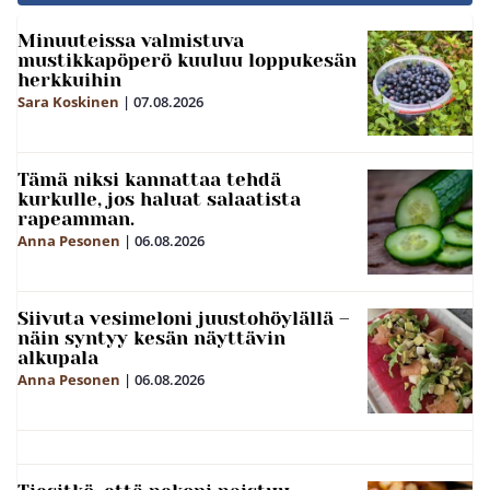
Minuuteissa valmistuva
mustikkapöperö kuuluu loppukesän
herkkuihin
Sara Koskinen
|
07.08.2026
Tämä niksi kannattaa tehdä
kurkulle, jos haluat salaatista
rapeamman.
Anna Pesonen
|
06.08.2026
Siivuta vesimeloni juustohöylällä –
näin syntyy kesän näyttävin
alkupala
Anna Pesonen
|
06.08.2026