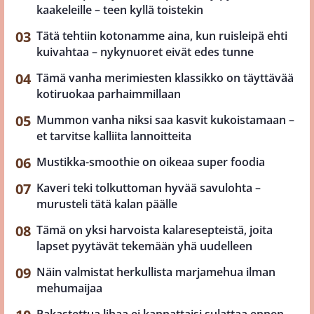
kaakeleille – teen kyllä toistekin
Tätä tehtiin kotonamme aina, kun ruisleipä ehti
kuivahtaa – nykynuoret eivät edes tunne
Tämä vanha merimiesten klassikko on täyttävää
kotiruokaa parhaimmillaan
Mummon vanha niksi saa kasvit kukoistamaan –
et tarvitse kalliita lannoitteita
Mustikka-smoothie on oikeaa super foodia
Kaveri teki tolkuttoman hyvää savulohta –
murusteli tätä kalan päälle
Tämä on yksi harvoista kalaresepteistä, joita
lapset pyytävät tekemään yhä uudelleen
Näin valmistat herkullista marjamehua ilman
mehumaijaa