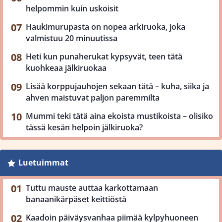
helpommin kuin uskoisit
Haukimurupasta on nopea arkiruoka, joka
valmistuu 20 minuutissa
Heti kun punaherukat kypsyvät, teen tätä
kuohkeaa jälkiruokaa
Lisää korppujauhojen sekaan tätä – kuha, siika ja
ahven maistuvat paljon paremmilta
Mummi teki tätä aina ekoista mustikoista – olisiko
tässä kesän helpoin jälkiruoka?
Luetuimmat
Tuttu mauste auttaa karkottamaan
banaanikärpäset keittiöstä
Kaadoin päiväysvanhaa piimää kylpyhuoneen