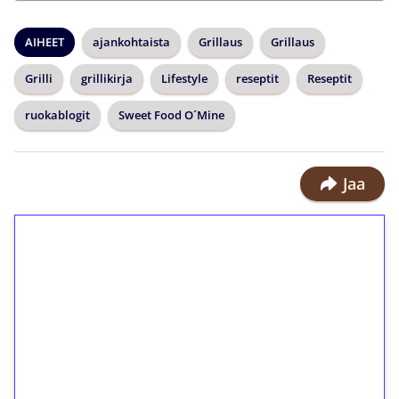
AIHEET
ajankohtaista
Grillaus
Grillaus
Grilli
grillikirja
Lifestyle
reseptit
Reseptit
ruokablogit
Sweet Food O´Mine
Jaa
1€ = 10€ arvosta
ilmaiskierroksia ilman
kierrätystä!
Talleta 1€
Saat heti 50 ilmaiskierrosta Tuohi