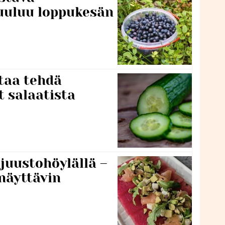
uuluu loppukesän
taa tehdä
t salaatista
 juustohöylällä –
näyttävin