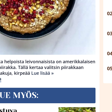
ta helpoista leivonnaisista on amerikkalaisen
iirakka. Tällä kertaa valitsin piirakkaan
akuja, kirpeää
Lue lisää »
a
UE MYÖS:
stuva