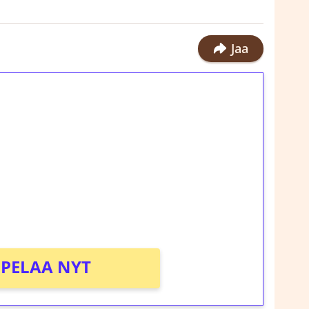
Jaa
ilmaiskierroksia ilman
rosta Tuohi 1000 -peliin (arvo 0,20€ per
!
PELAA NYT