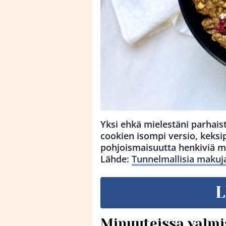
Yksi ehkä mielestäni parhais
cookien isompi versio, keksip
pohjoismaisuutta henkiviä m
Lähde:
Tunnelmallisia makuj
L
Minuuteissa valmi