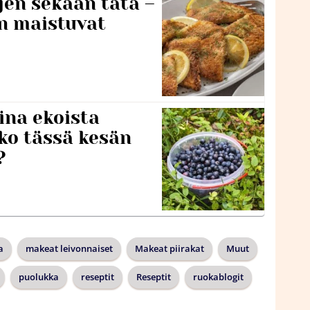
jen sekaan tätä –
en maistuvat
ina ekoista
iko tässä kesän
?
a
makeat leivonnaiset
Makeat piirakat
Muut
puolukka
reseptit
Reseptit
ruokablogit