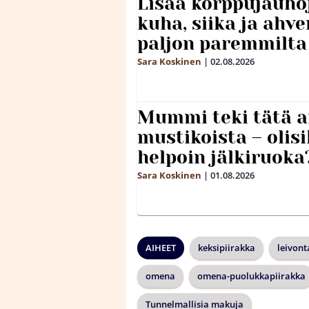
Lisää korppujauho
kuha, siika ja ahv
paljon paremmilta
Sara Koskinen
|
02.08.2026
Mummi teki tätä a
mustikoista – olis
helpoin jälkiruoka
Sara Koskinen
|
01.08.2026
AIHEET
keksipiirakka
leivont
omena
omena-puolukkapiirakka
Tunnelmallisia makuja