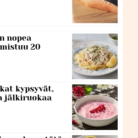
n nopea
lmistuu 20
kat kypsyvät,
a jälkiruokaa