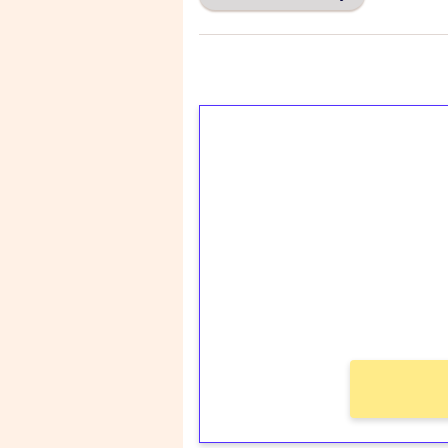
1€ = 10€ arvosta 
kierrätystä!
Talleta 1€
Saat heti 50 ilmaiskier
kierros)!
Ei kierrätysvaatimusta