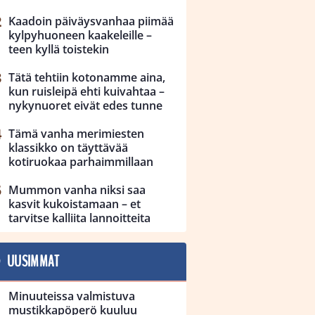
Kaadoin päiväysvanhaa piimää
kylpyhuoneen kaakeleille –
teen kyllä toistekin
Tätä tehtiin kotonamme aina,
kun ruisleipä ehti kuivahtaa –
nykynuoret eivät edes tunne
Tämä vanha merimiesten
klassikko on täyttävää
kotiruokaa parhaimmillaan
Mummon vanha niksi saa
kasvit kukoistamaan – et
tarvitse kalliita lannoitteita
UUSIMMAT
Minuuteissa valmistuva
mustikkapöperö kuuluu