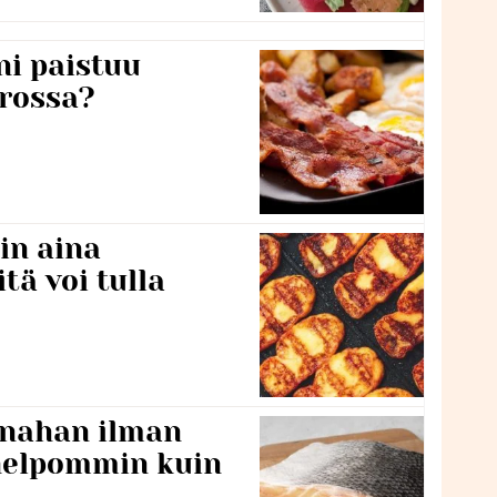
ni paistuu
rossa?
in aina
itä voi tulla
 nahan ilman
 helpommin kuin