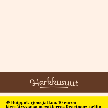
🎁 Huipputarjous jatkuu: 10 euron
kierrätysvapaa megakierros Reactoonz-peliin