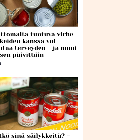
ttomalta tuntuva virhe
kkeiden kanssa voi
ntaa terveyden – ja moni
sen päivittäin
5
tkö sinä säilykkeitä? –