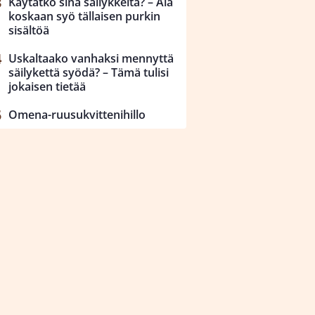
Käytätkö sinä säilykkeitä? – Älä
koskaan syö tällaisen purkin
sisältöä
Uskaltaako vanhaksi mennyttä
säilykettä syödä? – Tämä tulisi
jokaisen tietää
Omena-ruusukvittenihillo