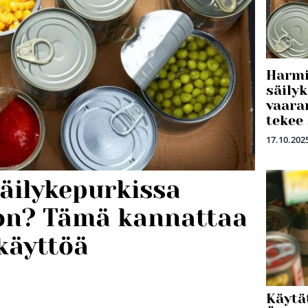
Harmi
säily
vaara
tekee 
17.10.202
äilykepurkissa
on? Tämä kannattaa
käyttöä
Käytä