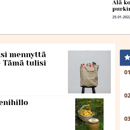
Älä k
purki
25.01.202
si mennyttä
– Tämä tulisi
nihillo