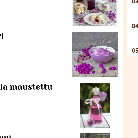
i
lla maustettu
ppi