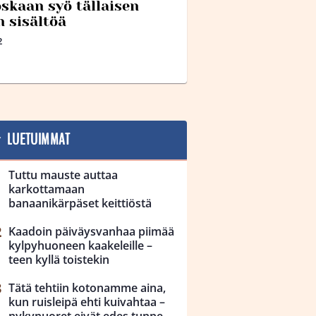
oskaan syö tällaisen
n sisältöä
2
LUETUIMMAT
Tuttu mauste auttaa
karkottamaan
banaanikärpäset keittiöstä
Kaadoin päiväysvanhaa piimää
kylpyhuoneen kaakeleille –
teen kyllä toistekin
Tätä tehtiin kotonamme aina,
kun ruisleipä ehti kuivahtaa –
nykynuoret eivät edes tunne