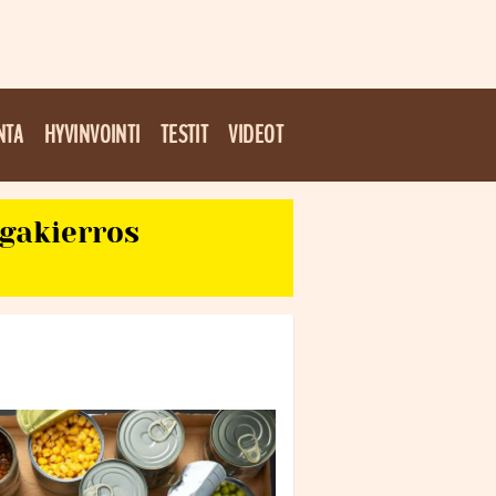
NTA
HYVINVOINTI
TESTIT
VIDEOT
egakierros