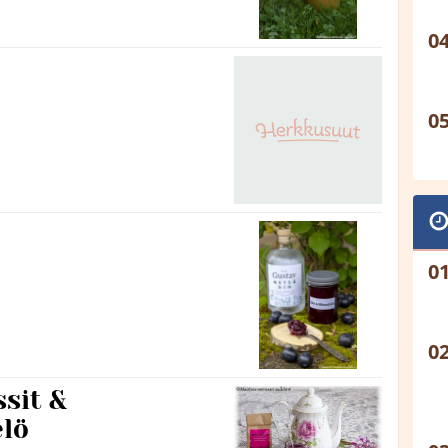
sit &
lö