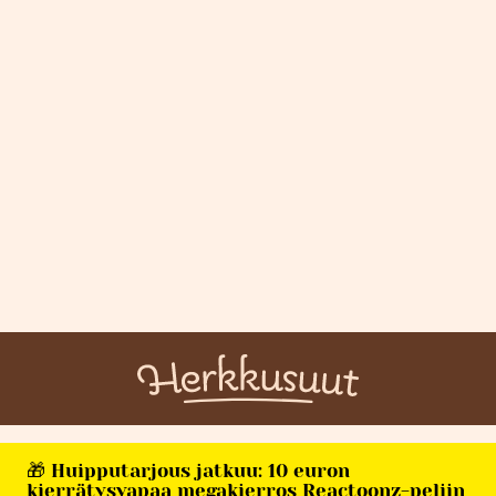
🎁 Huipputarjous jatkuu: 10 euron
kierrätysvapaa megakierros Reactoonz-peliin