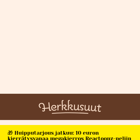
🎁 Huipputarjous jatkuu: 10 euron
kierrätysvapaa megakierros Reactoonz-peliin