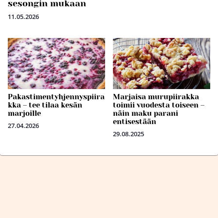
sesongin mukaan
11.05.2026
Pakastimentyhjennyspiira
Marjaisa murupiirakka
kka – tee tilaa kesän
toimii vuodesta toiseen –
marjoille
näin maku parani
entisestään
27.04.2026
29.08.2025