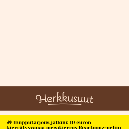
🎁 Huipputarjous jatkuu: 10 euron
kierrätysvapaa megakierros Reactoonz-peliin