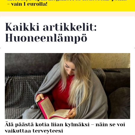
- vain 1 eurolla!
Kaikki artikkelit:
Huoneenlämpö
Älä päästä kotia liian kylmäksi – näin se voi
vaikuttaa terveyteesi