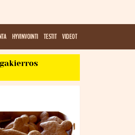
NTA
HYVINVOINTI
TESTIT
VIDEOT
egakierros