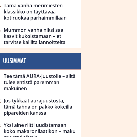
Tämä vanha merimiesten
klassikko on täyttävää
kotiruokaa parhaimmillaan
Mummon vanha niksi saa
kasvit kukoistamaan – et
tarvitse kalliita lannoitteita
UUSIMMAT
Tee tämä AURA-juustolle – siitä
tulee entistä paremman
makuinen
Jos tykkäät aurajuustosta,
tämä tahna on pakko kokeilla
pipareiden kanssa
Yksi aine riitti uudistamaan
koko makaronilaatikon – maku