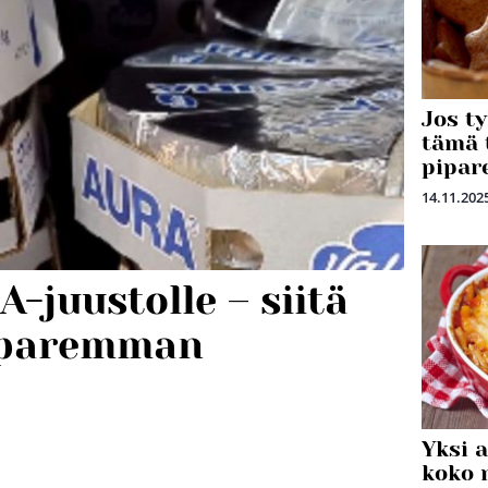
Jos t
tämä 
pipar
14.11.202
-juustolle – siitä
ä paremman
Yksi 
koko 