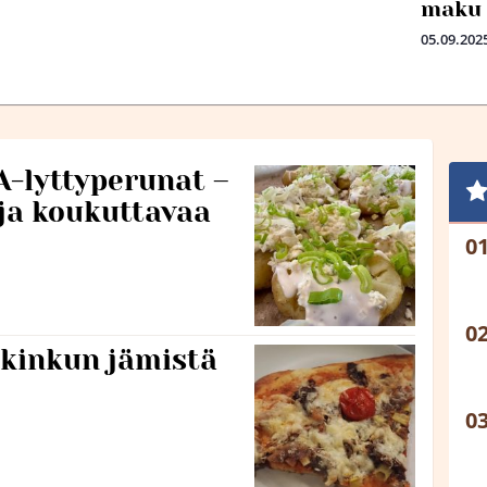
maku 
05.09.202
A-lyttyperunat –
 ja koukuttavaa
ukinkun jämistä