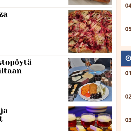
za
stopöytä
iltaan
ja
t