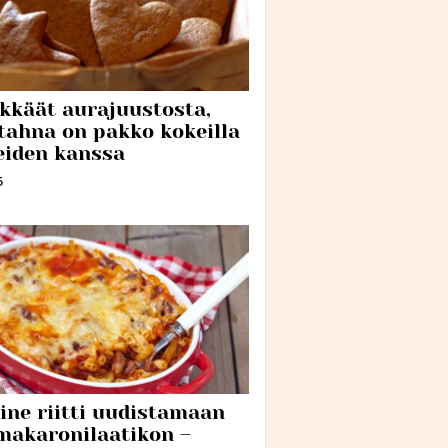
ykkäät aurajuustosta,
tahna on pakko kokeilla
eiden kanssa
5
aine riitti uudistamaan
makaronilaatikon –