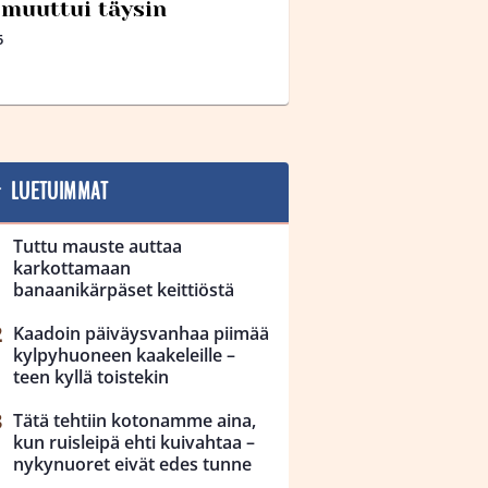
muuttui täysin
5
LUETUIMMAT
Tuttu mauste auttaa
karkottamaan
banaanikärpäset keittiöstä
Kaadoin päiväysvanhaa piimää
kylpyhuoneen kaakeleille –
teen kyllä toistekin
Tätä tehtiin kotonamme aina,
kun ruisleipä ehti kuivahtaa –
nykynuoret eivät edes tunne