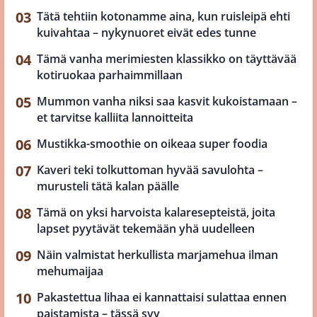
Tätä tehtiin kotonamme aina, kun ruisleipä ehti
kuivahtaa – nykynuoret eivät edes tunne
Tämä vanha merimiesten klassikko on täyttävää
kotiruokaa parhaimmillaan
Mummon vanha niksi saa kasvit kukoistamaan –
et tarvitse kalliita lannoitteita
Mustikka-smoothie on oikeaa super foodia
Kaveri teki tolkuttoman hyvää savulohta –
murusteli tätä kalan päälle
Tämä on yksi harvoista kalaresepteistä, joita
lapset pyytävät tekemään yhä uudelleen
Näin valmistat herkullista marjamehua ilman
mehumaijaa
Pakastettua lihaa ei kannattaisi sulattaa ennen
paistamista – tässä syy