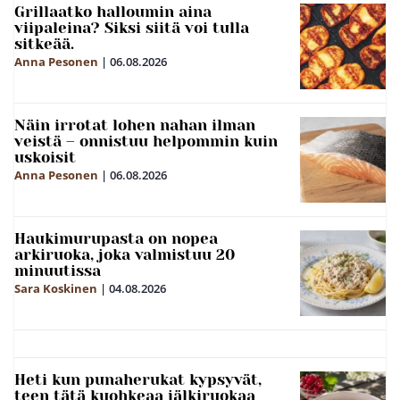
Grillaatko halloumin aina
viipaleina? Siksi siitä voi tulla
sitkeää.
Anna Pesonen
|
06.08.2026
Näin irrotat lohen nahan ilman
veistä – onnistuu helpommin kuin
uskoisit
Anna Pesonen
|
06.08.2026
Haukimurupasta on nopea
arkiruoka, joka valmistuu 20
minuutissa
Sara Koskinen
|
04.08.2026
Heti kun punaherukat kypsyvät,
teen tätä kuohkeaa jälkiruokaa