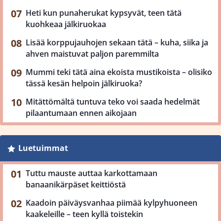
Heti kun punaherukat kypsyvät, teen tätä
kuohkeaa jälkiruokaa
Lisää korppujauhojen sekaan tätä – kuha, siika ja
ahven maistuvat paljon paremmilta
Mummi teki tätä aina ekoista mustikoista – olisiko
tässä kesän helpoin jälkiruoka?
Mitättömältä tuntuva teko voi saada hedelmät
pilaantumaan ennen aikojaan
Luetuimmat
Tuttu mauste auttaa karkottamaan
banaanikärpäset keittiöstä
Kaadoin päiväysvanhaa piimää kylpyhuoneen
kaakeleille – teen kyllä toistekin