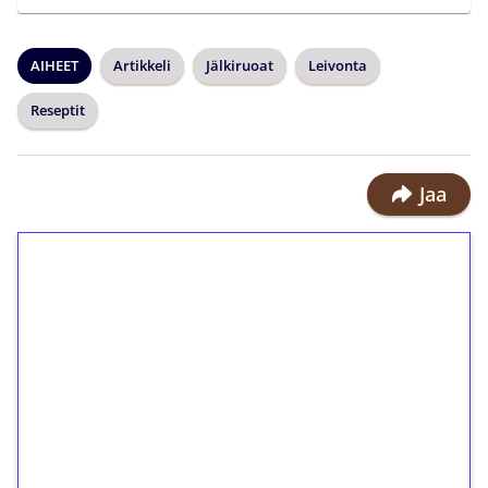
AIHEET
Artikkeli
Jälkiruoat
Leivonta
Reseptit
Jaa
1€ = 10€ arvosta
ilmaiskierroksia ilman
kierrätystä!
Talleta 1€
Saat heti 50 ilmaiskierrosta Tuohi
1000 -peliin (arvo 0,20€ per kierros)!