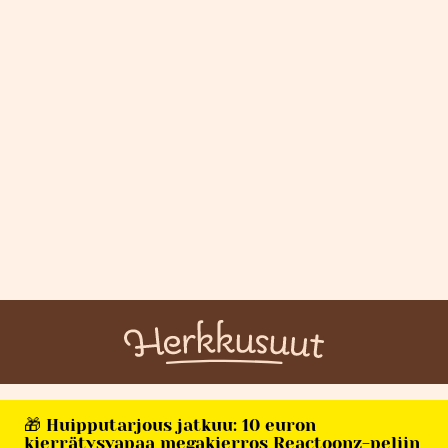
🎁 Huipputarjous jatkuu: 10 euron
kierrätysvapaa megakierros Reactoonz-peliin