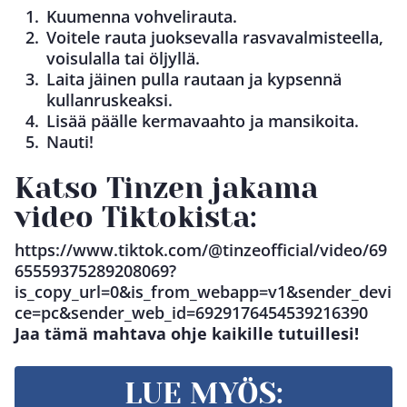
Kuumenna vohvelirauta.
Voitele rauta juoksevalla rasvavalmisteella,
voisulalla tai öljyllä.
Laita jäinen pulla rautaan ja kypsennä
kullanruskeaksi.
Lisää päälle kermavaahto ja mansikoita.
Nauti!
Katso Tinzen jakama
video Tiktokista:
https://www.tiktok.com/@tinzeofficial/video/69
65559375289208069?
is_copy_url=0&is_from_webapp=v1&sender_devi
ce=pc&sender_web_id=6929176454539216390
Jaa tämä mahtava ohje kaikille tutuillesi!
LUE MYÖS: