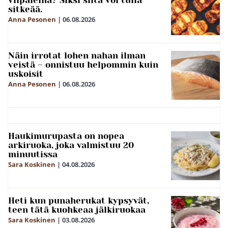
viipaleina? Siksi siitä voi tulla
sitkeää.
Anna Pesonen
|
06.08.2026
Näin irrotat lohen nahan ilman
veistä – onnistuu helpommin kuin
uskoisit
Anna Pesonen
|
06.08.2026
Haukimurupasta on nopea
arkiruoka, joka valmistuu 20
minuutissa
Sara Koskinen
|
04.08.2026
Heti kun punaherukat kypsyvät,
teen tätä kuohkeaa jälkiruokaa
Sara Koskinen
|
03.08.2026