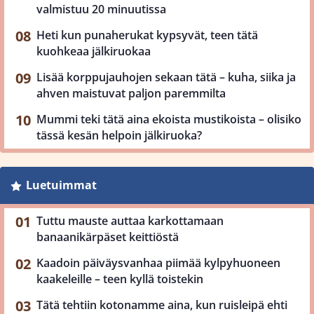
valmistuu 20 minuutissa
Heti kun punaherukat kypsyvät, teen tätä
kuohkeaa jälkiruokaa
Lisää korppujauhojen sekaan tätä – kuha, siika ja
ahven maistuvat paljon paremmilta
Mummi teki tätä aina ekoista mustikoista – olisiko
tässä kesän helpoin jälkiruoka?
Luetuimmat
Tuttu mauste auttaa karkottamaan
banaanikärpäset keittiöstä
Kaadoin päiväysvanhaa piimää kylpyhuoneen
kaakeleille – teen kyllä toistekin
Tätä tehtiin kotonamme aina, kun ruisleipä ehti