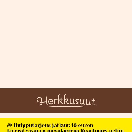
🎁 Huipputarjous jatkuu: 10 euron
kierrätysvapaa megakierros Reactoonz-peliin