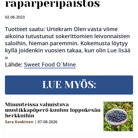
raparperipaistos
02.06.2023
Tuotteet saatu: Urtekram Olen vasta viime
aikoina tutustunut sokerittomien leivonnaisten
saloihin, hieman paremmin. Kokemusta löytyy
kyllä joidenkin vuosien takaa, kun olin
Lue lisää
»
Lähde:
Sweet Food O´Mine
LUE MYÖS:
Minuuteissa valmistuva
mustikkapöperö kuuluu loppukesän
herkkuihin
Sara Koskinen
|
07.08.2026