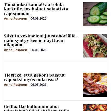
Tämä niksi kannattaa tehdä
kurkulle, jos haluat salaatista
rapeamman.
Anna Pesonen
|
06.08.2026
Siivuta vesimeloni juustohöylällä –
näin syntyy kesän näyttävin
alkupala
Anna Pesonen
|
06.08.2026
Tiesitkö, että pekoni paistuu
rapeaksi myös mikrossa?
Anna Pesonen
|
06.08.2026
Grillaatko halloumin aina