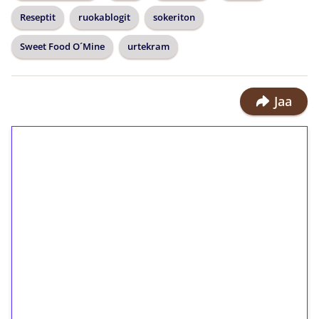
Reseptit
ruokablogit
sokeriton
Sweet Food O´Mine
urtekram
Jaa
1€ = 10€ arvosta
ilmaiskierroksia ilman
kierrätystä!
Talleta 1€
Saat heti 50 ilmaiskierrosta Tuohi
1000 -peliin (arvo 0,20€ per kierros)!
Ei kierrätysvaatimusta!