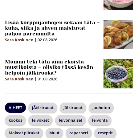
Lisää korppujauhojen sekaan tätä –
kuha, siika ja ahven maistuvat
paljon paremmilta
Sara Koskinen
|
02.08.2026
Mummi teki tätä aina ekoista
mustikoista – olisiko tässä kesän
helpoin jälkiruoka?
Sara Koskinen
|
01.08.2026
AIHEET
jÃ¤lkiruoat
Jälkiruoat
jauhoton
kookos
leivokset
leivonnaiset
leivonta
Makeat piirakat
Muut
raparperi
reseptit