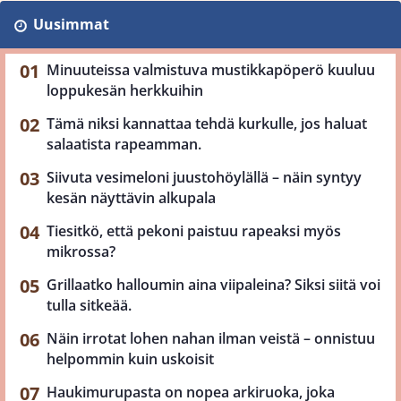
Uusimmat
Minuuteissa valmistuva mustikkapöperö kuuluu
loppukesän herkkuihin
Tämä niksi kannattaa tehdä kurkulle, jos haluat
salaatista rapeamman.
Siivuta vesimeloni juustohöylällä – näin syntyy
kesän näyttävin alkupala
Tiesitkö, että pekoni paistuu rapeaksi myös
mikrossa?
Grillaatko halloumin aina viipaleina? Siksi siitä voi
tulla sitkeää.
Näin irrotat lohen nahan ilman veistä – onnistuu
helpommin kuin uskoisit
Haukimurupasta on nopea arkiruoka, joka