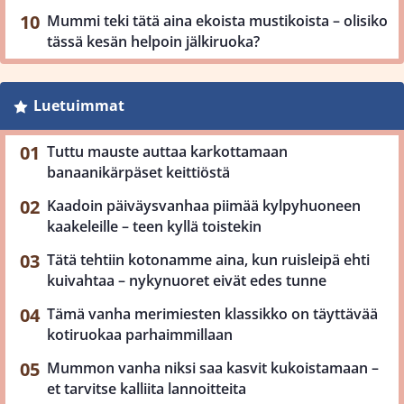
Mummi teki tätä aina ekoista mustikoista – olisiko
tässä kesän helpoin jälkiruoka?
Luetuimmat
Tuttu mauste auttaa karkottamaan
banaanikärpäset keittiöstä
Kaadoin päiväysvanhaa piimää kylpyhuoneen
kaakeleille – teen kyllä toistekin
Tätä tehtiin kotonamme aina, kun ruisleipä ehti
kuivahtaa – nykynuoret eivät edes tunne
Tämä vanha merimiesten klassikko on täyttävää
kotiruokaa parhaimmillaan
Mummon vanha niksi saa kasvit kukoistamaan –
et tarvitse kalliita lannoitteita