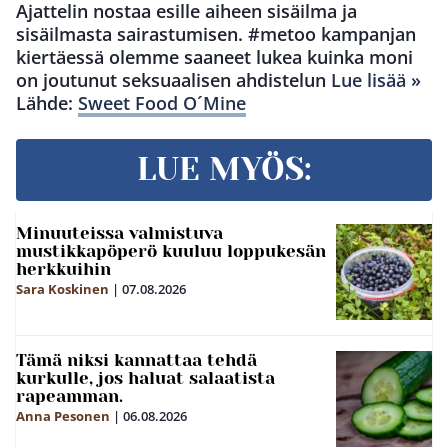
Ajattelin nostaa esille aiheen sisäilma ja
sisäilmasta sairastumisen. #metoo kampanjan
kiertäessä olemme saaneet lukea kuinka moni
on joutunut seksuaalisen ahdistelun
Lue lisää »
Lähde:
Sweet Food O´Mine
LUE MYÖS:
Minuuteissa valmistuva
mustikkapöperö kuuluu loppukesän
herkkuihin
Sara Koskinen
|
07.08.2026
Tämä niksi kannattaa tehdä
kurkulle, jos haluat salaatista
rapeamman.
Anna Pesonen
|
06.08.2026