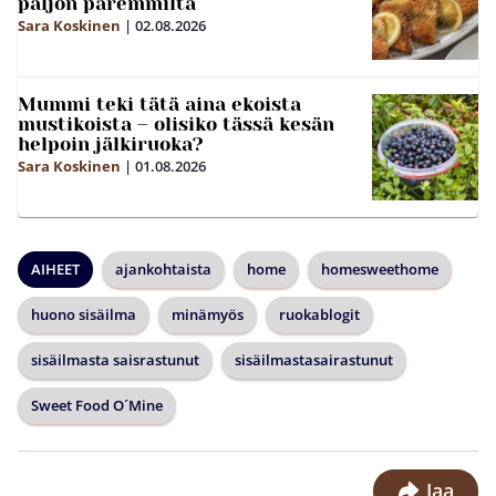
paljon paremmilta
Sara Koskinen
|
02.08.2026
Mummi teki tätä aina ekoista
mustikoista – olisiko tässä kesän
helpoin jälkiruoka?
Sara Koskinen
|
01.08.2026
AIHEET
ajankohtaista
home
homesweethome
huono sisäilma
minämyös
ruokablogit
sisäilmasta saisrastunut
sisäilmastasairastunut
Sweet Food O´Mine
Jaa