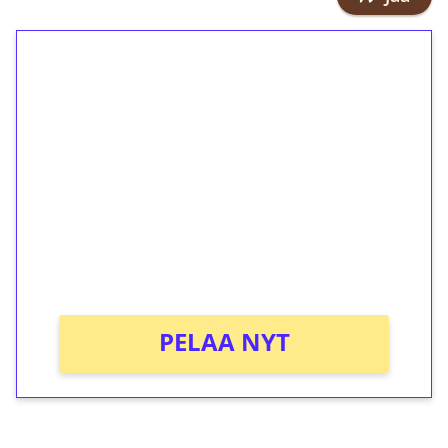
1€ = 10€ arvosta
ilmaiskierroksia ilman
kierrätystä!
Talleta 1€
Saat heti 50 ilmaiskierrosta Tuohi
1000 -peliin (arvo 0,20€ per kierros)!
Ei kierrätysvaatimusta!
PELAA NYT