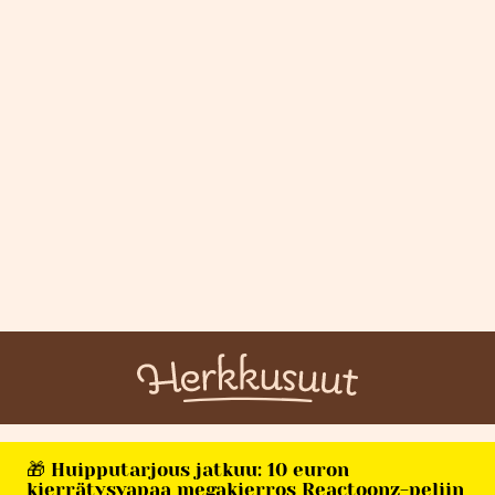
🎁 Huipputarjous jatkuu: 10 euron
kierrätysvapaa megakierros Reactoonz-peliin