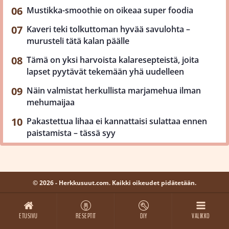
Mustikka-smoothie on oikeaa super foodia
Kaveri teki tolkuttoman hyvää savulohta –
murusteli tätä kalan päälle
Tämä on yksi harvoista kalaresepteistä, joita
lapset pyytävät tekemään yhä uudelleen
Näin valmistat herkullista marjamehua ilman
mehumaijaa
Pakastettua lihaa ei kannattaisi sulattaa ennen
paistamista – tässä syy
© 2026 - Herkkusuut.com. Kaikki oikeudet pidätetään.
ETUSIVU
RESEPTIT
DIY
VALIKKO