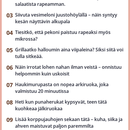
salaatista rapeamman.
Siivuta vesimeloni juustohöylällä – näin syntyy
kesän näyttävin alkupala
Tiesitkö, että pekoni paistuu rapeaksi myös
mikrossa?
Grillaatko halloumin aina viipaleina? Siksi siitä voi
tulla sitkeää.
Näin irrotat lohen nahan ilman veistä – onnistuu
helpommin kuin uskoisit
Haukimurupasta on nopea arkiruoka, joka
valmistuu 20 minuutissa
Heti kun punaherukat kypsyvät, teen tätä
kuohkeaa jälkiruokaa
Lisää korppujauhojen sekaan tätä – kuha, siika ja
ahven maistuvat paljon paremmilta