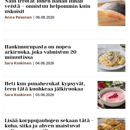
Näin irrotat lohen nahan ilman
veistä – onnistuu helpommin kuin
uskoisit
Anna Pesonen
|
06.08.2026
Haukimurupasta on nopea
arkiruoka, joka valmistuu 20
minuutissa
Sara Koskinen
|
04.08.2026
Heti kun punaherukat kypsyvät,
teen tätä kuohkeaa jälkiruokaa
Sara Koskinen
|
03.08.2026
Lisää korppujauhojen sekaan tätä –
kuha, siika ja ahven maistuvat