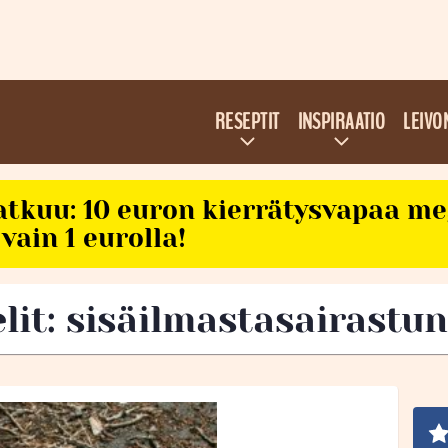
RESEPTIT
INSPIRAATIO
LEIVO
atkuu: 10 euron kierrätysvapaa m
vain 1 eurolla!
elit: sisäilmastasairastu