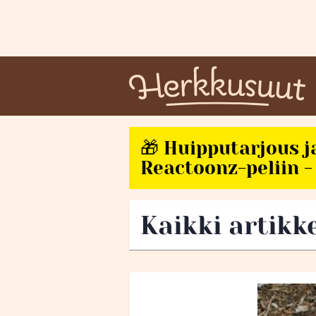
🎁 Huipputarjous j
Reactoonz-peliin - 
Kaikki artikk