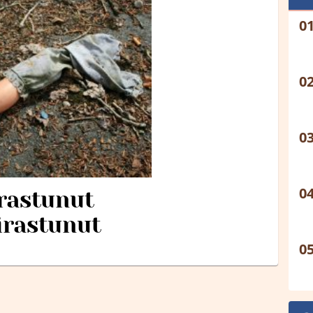
irastunut
irastunut