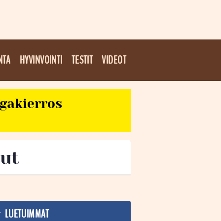
NTA
HYVINVOINTI
TESTIT
VIDEOT
egakierros
nut
LUETUIMMAT