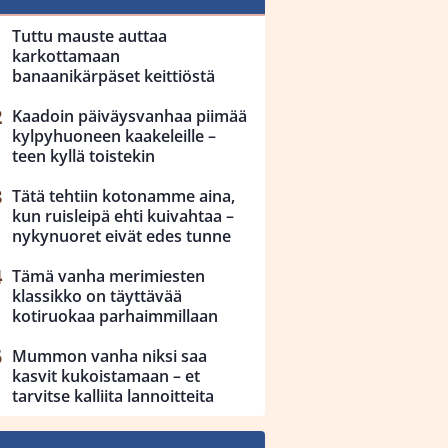
Tuttu mauste auttaa
karkottamaan
banaanikärpäset keittiöstä
Kaadoin päiväysvanhaa piimää
kylpyhuoneen kaakeleille –
teen kyllä toistekin
Tätä tehtiin kotonamme aina,
kun ruisleipä ehti kuivahtaa –
nykynuoret eivät edes tunne
Tämä vanha merimiesten
klassikko on täyttävää
kotiruokaa parhaimmillaan
Mummon vanha niksi saa
kasvit kukoistamaan – et
tarvitse kalliita lannoitteita