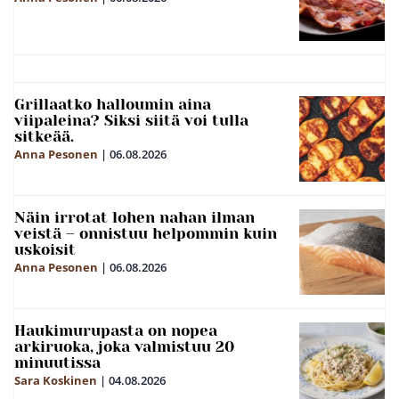
Grillaatko halloumin aina
viipaleina? Siksi siitä voi tulla
sitkeää.
Anna Pesonen
|
06.08.2026
Näin irrotat lohen nahan ilman
veistä – onnistuu helpommin kuin
uskoisit
Anna Pesonen
|
06.08.2026
Haukimurupasta on nopea
arkiruoka, joka valmistuu 20
minuutissa
Sara Koskinen
|
04.08.2026