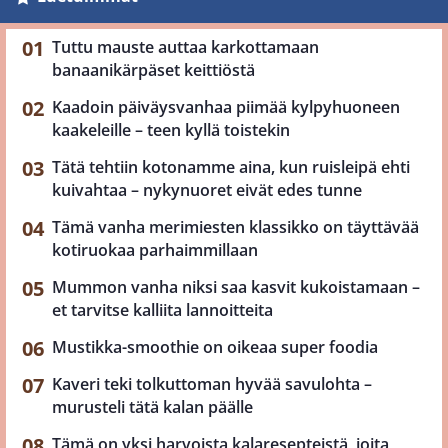
Tuttu mauste auttaa karkottamaan
banaanikärpäset keittiöstä
Kaadoin päiväysvanhaa piimää kylpyhuoneen
kaakeleille – teen kyllä toistekin
Tätä tehtiin kotonamme aina, kun ruisleipä ehti
kuivahtaa – nykynuoret eivät edes tunne
Tämä vanha merimiesten klassikko on täyttävää
kotiruokaa parhaimmillaan
Mummon vanha niksi saa kasvit kukoistamaan –
et tarvitse kalliita lannoitteita
Mustikka-smoothie on oikeaa super foodia
Kaveri teki tolkuttoman hyvää savulohta –
murusteli tätä kalan päälle
Tämä on yksi harvoista kalaresepteistä, joita