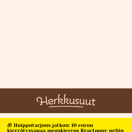
🎁 Huipputarjous jatkuu: 10 euron
kierrätysvapaa megakierros Reactoonz-peliin