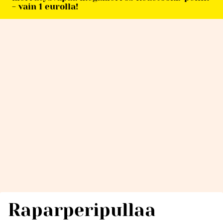
- vain 1 eurolla!
Raparperipullaa