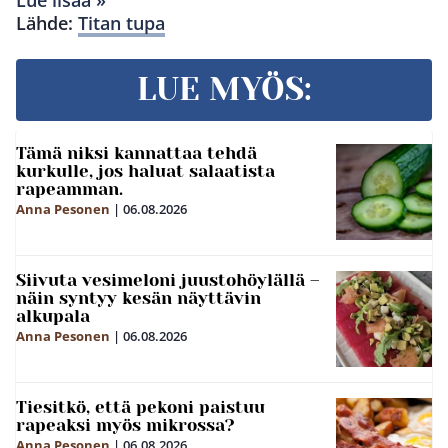
Lue lisää »
Lähde:
Titan tupa
LUE MYÖS:
Tämä niksi kannattaa tehdä
kurkulle, jos haluat salaatista
rapeamman.
Anna Pesonen
|
06.08.2026
Siivuta vesimeloni juustohöylällä –
näin syntyy kesän näyttävin
alkupala
Anna Pesonen
|
06.08.2026
Tiesitkö, että pekoni paistuu
rapeaksi myös mikrossa?
Anna Pesonen
|
06.08.2026