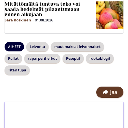
Mitättömältä tuntuva teko voi
saada hedelmät pilaantumaan
ennen aikojaan
Sara Koskinen
|
01.08.2026
AIHEET
Leivonta
muut makeat leivonnaiset
Pullat
raparperiherkut
Reseptit
ruokablogit
Titan tupa
Jaa
1€ = 10€ arvosta
ilmaiskierroksia ilman