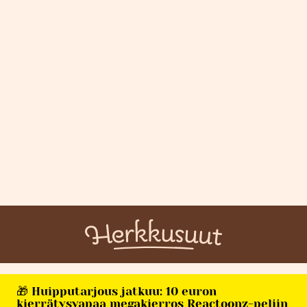
🎁 Huipputarjous jatkuu: 10 euron
kierrätysvapaa megakierros Reactoonz-peliin