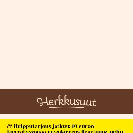
🎁 Huipputarjous jatkuu: 10 euron
kierrätysvapaa megakierros Reactoonz-peliin