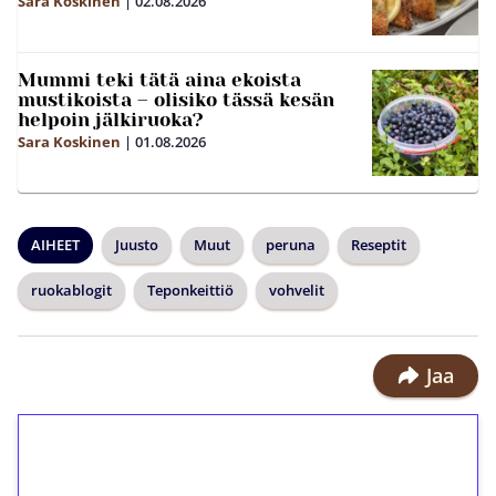
Sara Koskinen
|
02.08.2026
Mummi teki tätä aina ekoista
mustikoista – olisiko tässä kesän
helpoin jälkiruoka?
Sara Koskinen
|
01.08.2026
AIHEET
Juusto
Muut
peruna
Reseptit
ruokablogit
Teponkeittiö
vohvelit
Jaa
1€ = 10€ arvosta
ilmaiskierroksia ilman