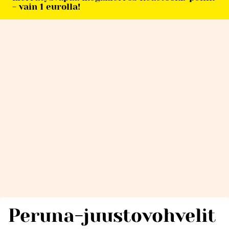
- vain 1 eurolla!
Peruna-juustovohvelit