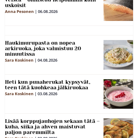
uskoisit
Anna Pesonen
|
06.08.2026
Haukimurupasta on nopea
arkiruoka, joka valmistuu 20
minuutissa
Sara Koskinen
|
04.08.2026
Heti kun punaherukat kypsyvät,
teen tätä kuohkeaa jälkiruokaa
Sara Koskinen
|
03.08.2026
Lisää korppujauhojen sekaan tätä –
kuha, siika ja ahven maistuvat
paljon paremmilta