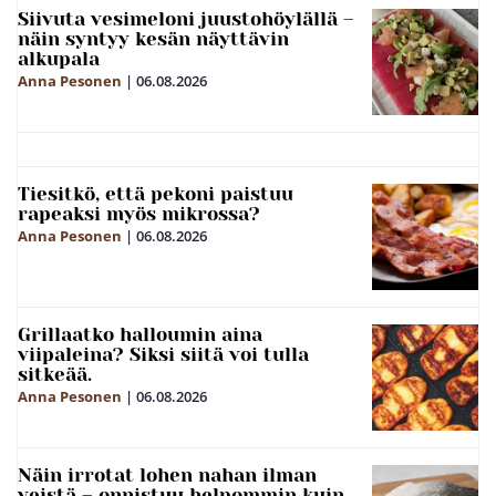
Siivuta vesimeloni juustohöylällä –
näin syntyy kesän näyttävin
alkupala
Anna Pesonen
|
06.08.2026
Tiesitkö, että pekoni paistuu
rapeaksi myös mikrossa?
Anna Pesonen
|
06.08.2026
Grillaatko halloumin aina
viipaleina? Siksi siitä voi tulla
sitkeää.
Anna Pesonen
|
06.08.2026
Näin irrotat lohen nahan ilman
veistä – onnistuu helpommin kuin