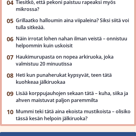
Tiesitkö, että pekoni paistuu rapeaksi myös
mikrossa?
Grillaatko halloumin aina viipaleina? Siksi siitä voi
tulla sitkeää.
Näin irrotat lohen nahan ilman veistä – onnistuu
helpommin kuin uskoisit
Haukimurupasta on nopea arkiruoka, joka
valmistuu 20 minuutissa
Heti kun punaherukat kypsyvät, teen tätä
kuohkeaa jälkiruokaa
Lisää korppujauhojen sekaan tätä – kuha, siika ja
ahven maistuvat paljon paremmilta
Mummi teki tätä aina ekoista mustikoista – olisiko
tässä kesän helpoin jälkiruoka?