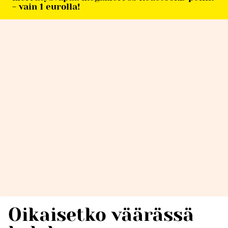
- vain 1 eurolla!
Oikaisetko väärässä