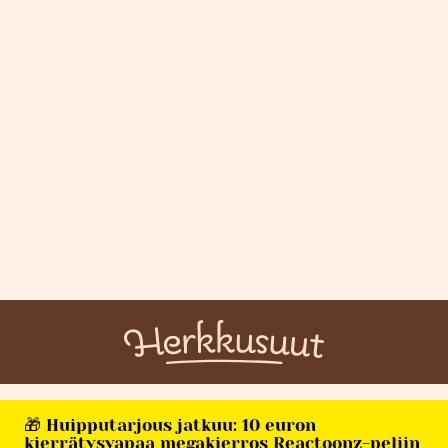
🎁 Huipputarjous jatkuu: 10 euron
kierrätysvapaa megakierros Reactoonz-peliin