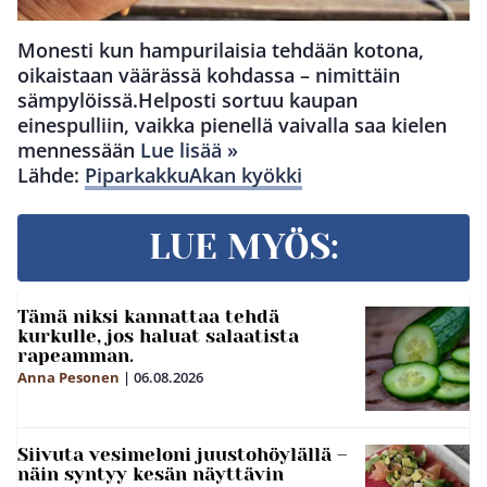
Monesti kun hampurilaisia tehdään kotona,
oikaistaan väärässä kohdassa – nimittäin
sämpylöissä.Helposti sortuu kaupan
einespulliin, vaikka pienellä vaivalla saa kielen
mennessään
Lue lisää »
Lähde:
PiparkakkuAkan kyökki
LUE MYÖS:
Tämä niksi kannattaa tehdä
kurkulle, jos haluat salaatista
rapeamman.
Anna Pesonen
|
06.08.2026
Siivuta vesimeloni juustohöylällä –
näin syntyy kesän näyttävin