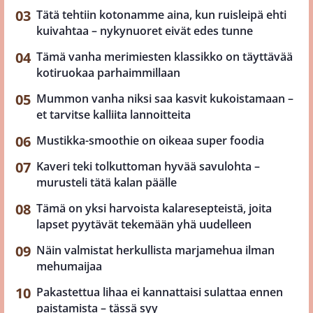
Tätä tehtiin kotonamme aina, kun ruisleipä ehti
kuivahtaa – nykynuoret eivät edes tunne
Tämä vanha merimiesten klassikko on täyttävää
kotiruokaa parhaimmillaan
Mummon vanha niksi saa kasvit kukoistamaan –
et tarvitse kalliita lannoitteita
Mustikka-smoothie on oikeaa super foodia
Kaveri teki tolkuttoman hyvää savulohta –
murusteli tätä kalan päälle
Tämä on yksi harvoista kalaresepteistä, joita
lapset pyytävät tekemään yhä uudelleen
Näin valmistat herkullista marjamehua ilman
mehumaijaa
Pakastettua lihaa ei kannattaisi sulattaa ennen
paistamista – tässä syy