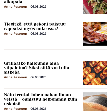
alkupala
Anna Pesonen
|
06.08.2026
Tiesitkö, että pekoni paistuu
rapeaksi myös mikrossa?
Anna Pesonen
|
06.08.2026
Grillaatko halloumin aina
viipaleina? Siksi siitä voi tulla
sitkeää.
Anna Pesonen
|
06.08.2026
Näin irrotat lohen nahan ilman
veistä – onnistuu helpommin kuin
uskoisit
Anna Pesonen
|
06.08.2026