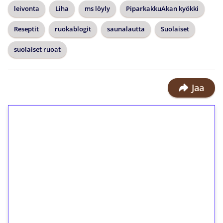
leivonta
Liha
ms löyly
PiparkakkuAkan kyökki
Reseptit
ruokablogit
saunalautta
Suolaiset
suolaiset ruoat
Jaa
1€ = 10€ arvosta
ilmaiskierroksia ilman
kierrätystä!
Talleta 1€
Saat heti 50 ilmaiskierrosta Tuohi
1000 -peliin (arvo 0,20€ per kierros)!