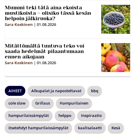
Mummi teki tätä aina ekoista
mustikoista – olisiko tässä kesän
helpoin jälkiruoka?
Sara Koskinen
|
01.08.2026
Mitättömältä tuntuva teko voi
saada hedelmät pilaantumaan
ennen aikojaan
Sara Koskinen
|
01.08.2026
AIHEET
Alkupalat ja naposteltavat
bbq
cole slaw
Grillaus
Hampurilainen
hampurilaissämpylät
helppo
Inspiraatio
itsetehdyt hampurilaissämpylät
kaalisalaatti
Kesä