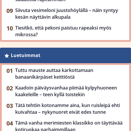
Siivuta vesimeloni juustohöylällä – näin syntyy
kesän näyttävin alkupala
Tiesitkö, että pekoni paistuu rapeaksi myös
mikrossa?
Luetuimmat
Tuttu mauste auttaa karkottamaan
banaanikärpäset keittiöstä
Kaadoin päiväysvanhaa piimää kylpyhuoneen
kaakeleille – teen kyllä toistekin
Tätä tehtiin kotonamme aina, kun ruisleipä ehti
kuivahtaa – nykynuoret eivät edes tunne
Tämä vanha merimiesten klassikko on täyttävää
kotiruokaa parhaimmillaan