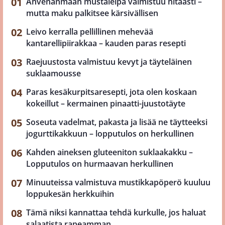
Ahvenanmaan mustaleipä valmistuu hitaasti –
mutta maku palkitsee kärsivällisen
Leivo kerralla pellillinen mehevää
kantarellipiirakkaa – kauden paras resepti
Raejuustosta valmistuu kevyt ja täyteläinen
suklaamousse
Paras kesäkurpitsaresepti, jota olen koskaan
kokeillut – kermainen pinaatti-juustotäyte
Soseuta vadelmat, pakasta ja lisää ne täytteeksi
jogurttikakkuun – lopputulos on herkullinen
Kahden aineksen gluteeniton suklaakakku –
Lopputulos on hurmaavan herkullinen
Minuuteissa valmistuva mustikkapöperö kuuluu
loppukesän herkkuihin
Tämä niksi kannattaa tehdä kurkulle, jos haluat
salaatista rapeamman.