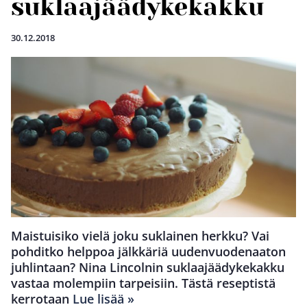
suklaajäädykekakku
30.12.2018
Maistuisiko vielä joku suklainen herkku? Vai
pohditko helppoa jälkkäriä uudenvuodenaaton
juhlintaan? Nina Lincolnin suklaajäädykekakku
vastaa molempiin tarpeisiin. Tästä reseptistä
kerrotaan
Lue lisää »