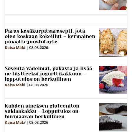
Paras kesäkurpitsaresepti, jota
olen koskaan kokeillut – kermainen
pinaatti-juustotäyte
Kaisa Mäki
|
08.08.2026
Soseuta vadelmat, pakasta ja lisää
ne täytteeksi jogurttikakkuun –
lopputulos on herkullinen
Kaisa Mäki
|
08.08.2026
Kahden aineksen gluteeniton
suklaakakku – Lopputulos on
hurmaavan herkullinen
Kaisa Mäki
|
08.08.2026