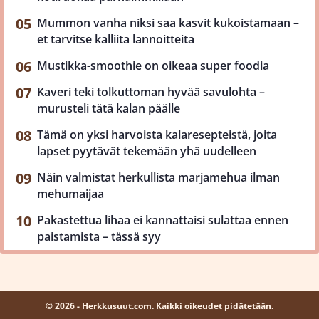
Mummon vanha niksi saa kasvit kukoistamaan –
et tarvitse kalliita lannoitteita
Mustikka-smoothie on oikeaa super foodia
Kaveri teki tolkuttoman hyvää savulohta –
murusteli tätä kalan päälle
Tämä on yksi harvoista kalaresepteistä, joita
lapset pyytävät tekemään yhä uudelleen
Näin valmistat herkullista marjamehua ilman
mehumaijaa
Pakastettua lihaa ei kannattaisi sulattaa ennen
paistamista – tässä syy
© 2026 - Herkkusuut.com. Kaikki oikeudet pidätetään.