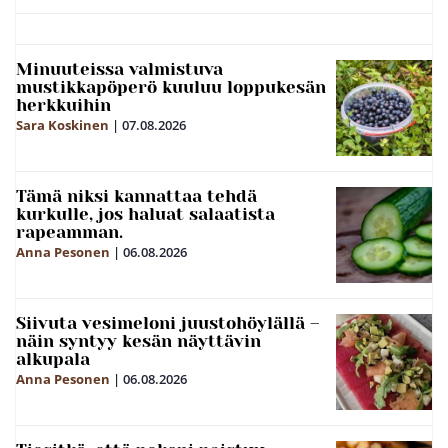
Minuuteissa valmistuva
mustikkapöperö kuuluu loppukesän
herkkuihin
Sara Koskinen
|
07.08.2026
Tämä niksi kannattaa tehdä
kurkulle, jos haluat salaatista
rapeamman.
Anna Pesonen
|
06.08.2026
Siivuta vesimeloni juustohöylällä –
näin syntyy kesän näyttävin
alkupala
Anna Pesonen
|
06.08.2026