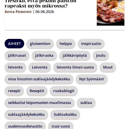
Tiesitkö, että pekoni paistuu
rapeaksi myös mikrossa?
Anna Pesonen
|
06.08.2026
AIHEET
gluteeniton
helppo
Inspiraatio
Jälkiruoat
jälkiruoka
jälkkäripöytä
Joulu
leivonta
Leivonta
leivonta ilman uunia
Muut
nina lincolnin suklaajäädykekakku
Nyt Syömään!
resepti
Reseptit
ruokablogit
seikkailut leipomusten maailmassa
suklaa
suklaajäädykekakku
Suklaakakku
uudenvuodenaatto
Uusi vuosi