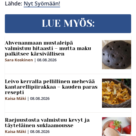
Lähde:
Nyt Syömään!
LUE MYÖS:
Ahvenanmaan mustaleipä
valmistuu hitaasti – mutta maku
palkitsee kärsivällisen
Sara Koskinen
|
08.08.2026
Leivo kerralla pellillinen mehevää
kantarellipiirakkaa – kauden paras
resepti
Kaisa Mäki
|
08.08.2026
Raejuustosta valmistuu kevyt ja
täyteläinen suklaamousse
Kaisa Mäki
|
08.08.2026