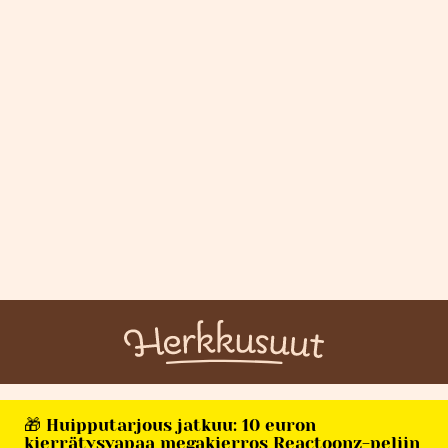
🎁 Huipputarjous jatkuu: 10 euron
kierrätysvapaa megakierros Reactoonz-peliin