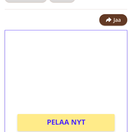
Jaa
1€ = 10€ arvosta
ilmaiskierroksia ilman
kierrätystä!
Talleta 1€
Saat heti 50 ilmaiskierrosta Tuohi
1000 -peliin (arvo 0,20€ per kierros)!
Ei kierrätysvaatimusta!
PELAA NYT