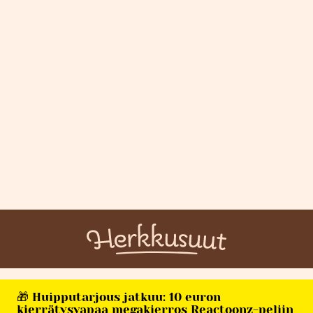
🎁 Huipputarjous jatkuu: 10 euron
kierrätysvapaa megakierros Reactoonz-peliin