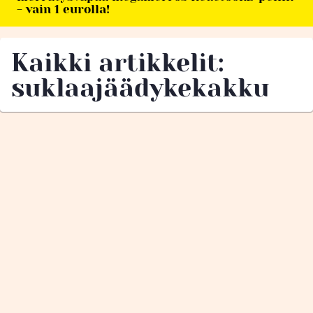
- vain 1 eurolla!
Kaikki artikkelit:
suklaajäädykekakku