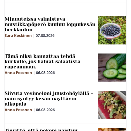
Minuuteissa valmistuva
mustikkapöperö kuuluu loppukesän
herkkuihin
Sara Koskinen
|
07.08.2026
Tämä niksi kannattaa tehdä
kurkulle, jos haluat salaatista
rapeamman.
Anna Pesonen
|
06.08.2026
Siivuta vesimeloni juustohöylällä –
näin syntyy kesän näyttävin
alkupala
Anna Pesonen
|
06.08.2026
Tiesitkö, että pekoni paistuu