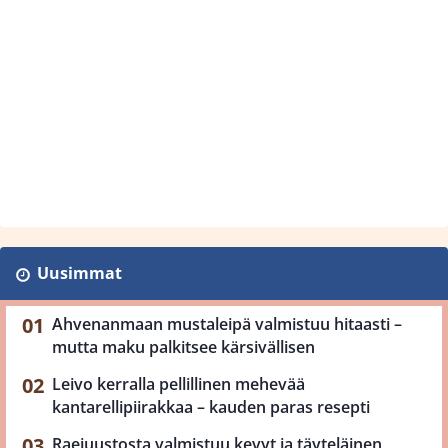
Uusimmat
Ahvenanmaan mustaleipä valmistuu hitaasti –
mutta maku palkitsee kärsivällisen
Leivo kerralla pellillinen mehevää
kantarellipiirakkaa – kauden paras resepti
Raejuustosta valmistuu kevyt ja täyteläinen