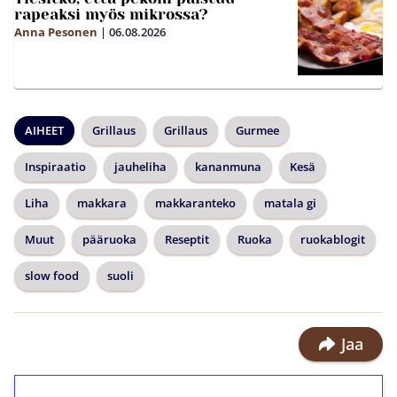
rapeaksi myös mikrossa?
Anna Pesonen
|
06.08.2026
AIHEET
Grillaus
Grillaus
Gurmee
Inspiraatio
jauheliha
kananmuna
Kesä
Liha
makkara
makkaranteko
matala gi
Muut
pääruoka
Reseptit
Ruoka
ruokablogit
slow food
suoli
Jaa