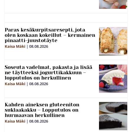
Paras kesäkurpitsaresepti, jota
olen koskaan kokeillut – kermainen
pinaatti-juustotäyte
Kaisa Mäki
|
08.08.2026
Soseuta vadelmat, pakasta ja lisää
ne täytteeksi jogurttikakkuun –
lopputulos on herkullinen
Kaisa Mäki
|
08.08.2026
Kahden aineksen gluteeniton
suklaakakku – Lopputulos on
hurmaavan herkullinen
Kaisa Mäki
|
08.08.2026