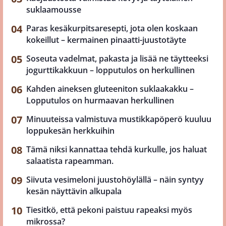
suklaamousse
Paras kesäkurpitsaresepti, jota olen koskaan
kokeillut – kermainen pinaatti-juustotäyte
Soseuta vadelmat, pakasta ja lisää ne täytteeksi
jogurttikakkuun – lopputulos on herkullinen
Kahden aineksen gluteeniton suklaakakku –
Lopputulos on hurmaavan herkullinen
Minuuteissa valmistuva mustikkapöperö kuuluu
loppukesän herkkuihin
Tämä niksi kannattaa tehdä kurkulle, jos haluat
salaatista rapeamman.
Siivuta vesimeloni juustohöylällä – näin syntyy
kesän näyttävin alkupala
Tiesitkö, että pekoni paistuu rapeaksi myös
mikrossa?