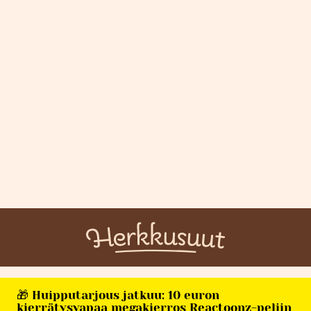
🎁 Huipputarjous jatkuu: 10 euron
kierrätysvapaa megakierros Reactoonz-peliin