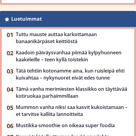
Luetuimmat
Tuttu mauste auttaa karkottamaan
banaanikärpäset keittiöstä
Kaadoin päiväysvanhaa piimää kylpyhuoneen
kaakeleille – teen kyllä toistekin
Tätä tehtiin kotonamme aina, kun ruisleipä ehti
kuivahtaa – nykynuoret eivät edes tunne
Tämä vanha merimiesten klassikko on täyttävää
kotiruokaa parhaimmillaan
Mummon vanha niksi saa kasvit kukoistamaan –
et tarvitse kalliita lannoitteita
Mustikka-smoothie on oikeaa super foodia