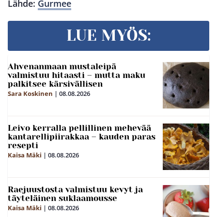
Lähde:
Gurmee
LUE MYÖS:
Ahvenanmaan mustaleipä
valmistuu hitaasti – mutta maku
palkitsee kärsivällisen
Sara Koskinen
|
08.08.2026
Leivo kerralla pellillinen mehevää
kantarellipiirakkaa – kauden paras
resepti
Kaisa Mäki
|
08.08.2026
Raejuustosta valmistuu kevyt ja
täyteläinen suklaamousse
Kaisa Mäki
|
08.08.2026