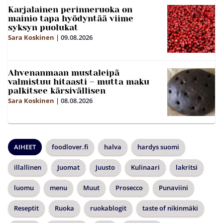
Karjalainen perinneruoka on
mainio tapa hyödyntää viime
syksyn puolukat
Sara Koskinen
|
09.08.2026
Ahvenanmaan mustaleipä
valmistuu hitaasti – mutta maku
palkitsee kärsivällisen
Sara Koskinen
|
08.08.2026
AIHEET
foodlover.fi
halva
hardys suomi
illallinen
Juomat
Juusto
Kulinaari
lakritsi
luomu
menu
Muut
Prosecco
Punaviini
Reseptit
Ruoka
ruokablogit
taste of nikinmäki