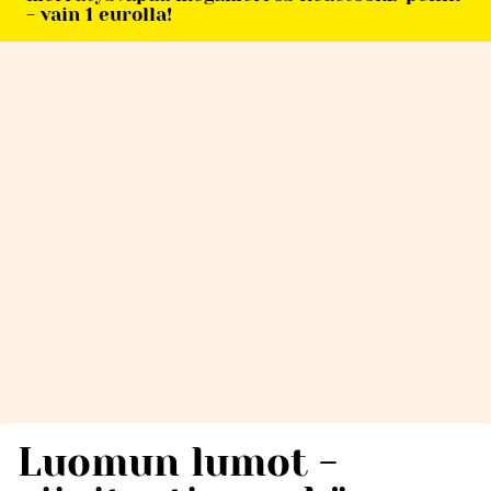
- vain 1 eurolla!
Luomun lumot -