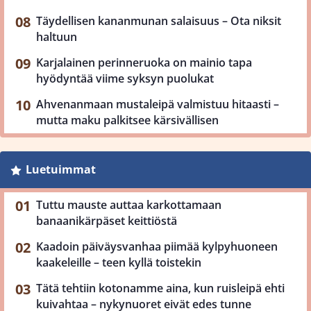
Täydellisen kananmunan salaisuus – Ota niksit
haltuun
Karjalainen perinneruoka on mainio tapa
hyödyntää viime syksyn puolukat
Ahvenanmaan mustaleipä valmistuu hitaasti –
mutta maku palkitsee kärsivällisen
Luetuimmat
Tuttu mauste auttaa karkottamaan
banaanikärpäset keittiöstä
Kaadoin päiväysvanhaa piimää kylpyhuoneen
kaakeleille – teen kyllä toistekin
Tätä tehtiin kotonamme aina, kun ruisleipä ehti
kuivahtaa – nykynuoret eivät edes tunne