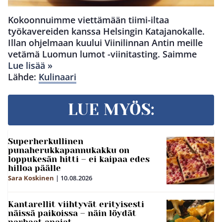
Kokoonnuimme viettämään tiimi-iltaa
työkavereiden kanssa Helsingin Katajanokalle.
Illan ohjelmaan kuului Viinilinnan Antin meille
vetämä Luomun lumot -viinitasting. Saimme
Lue lisää »
Lähde:
Kulinaari
LUE MYÖS:
Superherkullinen
punaherukkapannukakku on
loppukesän hitti – ei kaipaa edes
hilloa päälle
Sara Koskinen
|
10.08.2026
Kantarellit viihtyvät erityisesti
näissä paikoissa – näin löydät