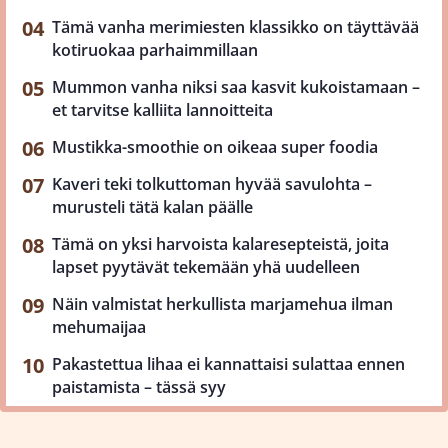
Tämä vanha merimiesten klassikko on täyttävää
kotiruokaa parhaimmillaan
Mummon vanha niksi saa kasvit kukoistamaan –
et tarvitse kalliita lannoitteita
Mustikka-smoothie on oikeaa super foodia
Kaveri teki tolkuttoman hyvää savulohta –
murusteli tätä kalan päälle
Tämä on yksi harvoista kalaresepteistä, joita
lapset pyytävät tekemään yhä uudelleen
Näin valmistat herkullista marjamehua ilman
mehumaijaa
Pakastettua lihaa ei kannattaisi sulattaa ennen
paistamista – tässä syy