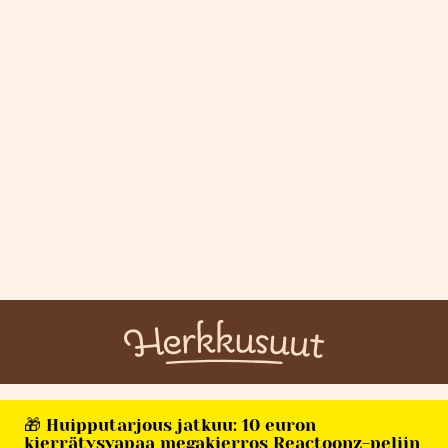
🎁 Huipputarjous jatkuu: 10 euron
kierrätysvapaa megakierros Reactoonz-peliin