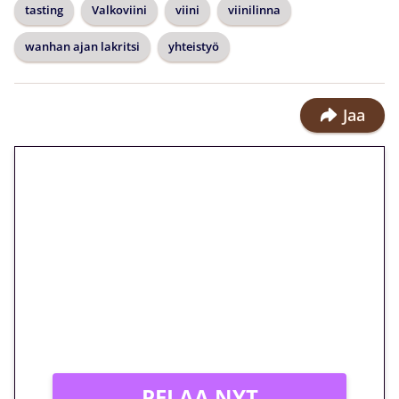
tasting
Valkoviini
viini
viinilinna
wanhan ajan lakritsi
yhteistyö
Jaa
🎁 Huipputarjous jatkuu: 10
euron kierrätysvapaa
megakierros Reactoonz-
peliin – vain 1 eurolla!
Peli: Reactoonz
Vain uusille asiakkaille!
PELAA NYT