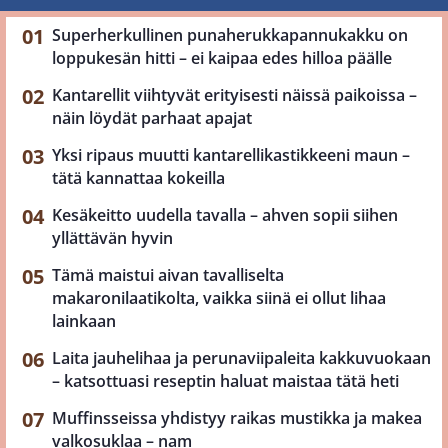
Superherkullinen punaherukkapannukakku on
loppukesän hitti – ei kaipaa edes hilloa päälle
Kantarellit viihtyvät erityisesti näissä paikoissa –
näin löydät parhaat apajat
Yksi ripaus muutti kantarellikastikkeeni maun –
tätä kannattaa kokeilla
Kesäkeitto uudella tavalla – ahven sopii siihen
yllättävän hyvin
Tämä maistui aivan tavalliselta
makaronilaatikolta, vaikka siinä ei ollut lihaa
lainkaan
Laita jauhelihaa ja perunaviipaleita kakkuvuokaan
– katsottuasi reseptin haluat maistaa tätä heti
Muffinsseissa yhdistyy raikas mustikka ja makea
valkosuklaa – nam