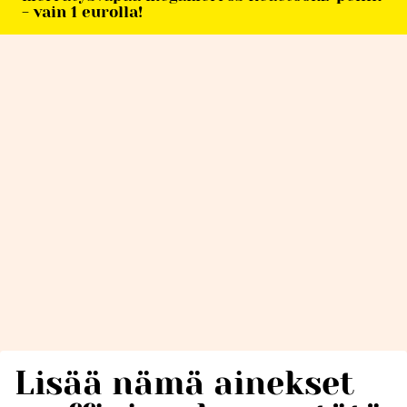
- vain 1 eurolla!
Lisää nämä ainekset