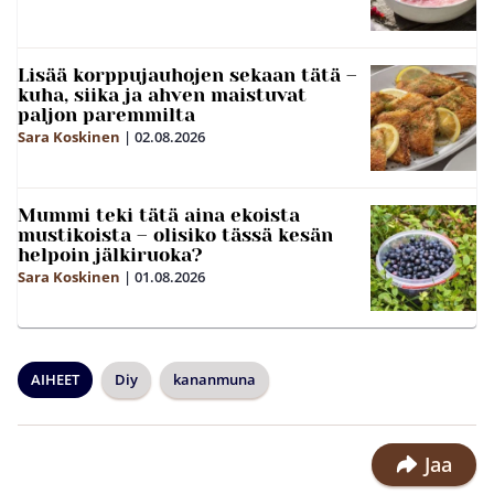
Lisää korppujauhojen sekaan tätä –
kuha, siika ja ahven maistuvat
paljon paremmilta
Sara Koskinen
|
02.08.2026
Mummi teki tätä aina ekoista
mustikoista – olisiko tässä kesän
helpoin jälkiruoka?
Sara Koskinen
|
01.08.2026
AIHEET
Diy
kananmuna
Jaa