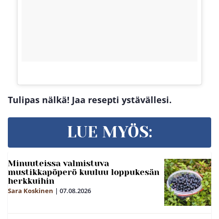
Tulipas nälkä! Jaa resepti ystävällesi.
LUE MYÖS:
Minuuteissa valmistuva
mustikkapöperö kuuluu loppukesän
herkkuihin
Sara Koskinen
|
07.08.2026