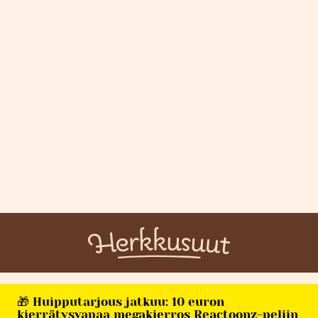
🎁 Huipputarjous jatkuu: 10 euron
kierrätysvapaa megakierros Reactoonz-peliin