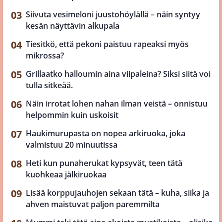
Siivuta vesimeloni juustohöylällä – näin syntyy
kesän näyttävin alkupala
Tiesitkö, että pekoni paistuu rapeaksi myös
mikrossa?
Grillaatko halloumin aina viipaleina? Siksi siitä voi
tulla sitkeää.
Näin irrotat lohen nahan ilman veistä – onnistuu
helpommin kuin uskoisit
Haukimurupasta on nopea arkiruoka, joka
valmistuu 20 minuutissa
Heti kun punaherukat kypsyvät, teen tätä
kuohkeaa jälkiruokaa
Lisää korppujauhojen sekaan tätä – kuha, siika ja
ahven maistuvat paljon paremmilta