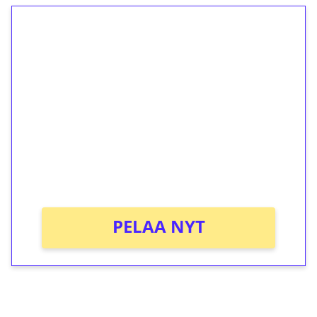
1€ = 10€ arvosta
ilmaiskierroksia ilman
kierrätystä!
Talleta 1€
Saat heti 50 ilmaiskierrosta Tuohi
1000 -peliin (arvo 0,20€ per kierros)!
Ei kierrätysvaatimusta!
PELAA NYT