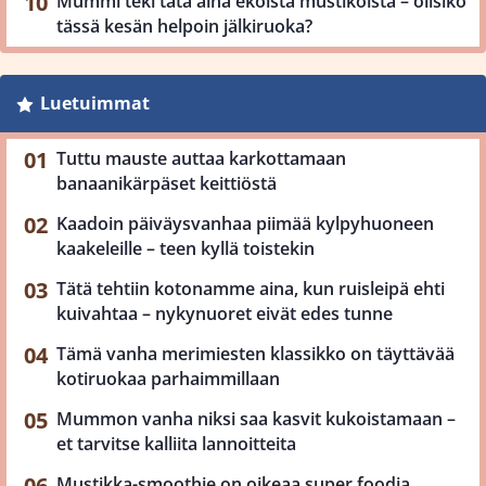
Mummi teki tätä aina ekoista mustikoista – olisiko
tässä kesän helpoin jälkiruoka?
Luetuimmat
Tuttu mauste auttaa karkottamaan
banaanikärpäset keittiöstä
Kaadoin päiväysvanhaa piimää kylpyhuoneen
kaakeleille – teen kyllä toistekin
Tätä tehtiin kotonamme aina, kun ruisleipä ehti
kuivahtaa – nykynuoret eivät edes tunne
Tämä vanha merimiesten klassikko on täyttävää
kotiruokaa parhaimmillaan
Mummon vanha niksi saa kasvit kukoistamaan –
et tarvitse kalliita lannoitteita
Mustikka-smoothie on oikeaa super foodia