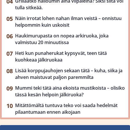
Grillaatko halloumin aina viipaleina? Siksi siitä voi
tulla sitkeää.
Näin irrotat lohen nahan ilman veistä – onnistuu
helpommin kuin uskoisit
Haukimurupasta on nopea arkiruoka, joka
valmistuu 20 minuutissa
Heti kun punaherukat kypsyvät, teen tätä
kuohkeaa jälkiruokaa
Lisää korppujauhojen sekaan tätä – kuha, siika ja
ahven maistuvat paljon paremmilta
Mummi teki tätä aina ekoista mustikoista – olisiko
tässä kesän helpoin jälkiruoka?
Mitättömältä tuntuva teko voi saada hedelmät
pilaantumaan ennen aikojaan