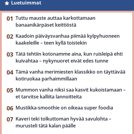
Luetuimmat
Tuttu mauste auttaa karkottamaan
banaanikärpäset keittiöstä
Kaadoin päiväysvanhaa piimää kylpyhuoneen
kaakeleille – teen kyllä toistekin
Tätä tehtiin kotonamme aina, kun ruisleipä ehti
kuivahtaa – nykynuoret eivät edes tunne
Tämä vanha merimiesten klassikko on täyttävää
kotiruokaa parhaimmillaan
Mummon vanha niksi saa kasvit kukoistamaan –
et tarvitse kalliita lannoitteita
Mustikka-smoothie on oikeaa super foodia
Kaveri teki tolkuttoman hyvää savulohta –
murusteli tätä kalan päälle