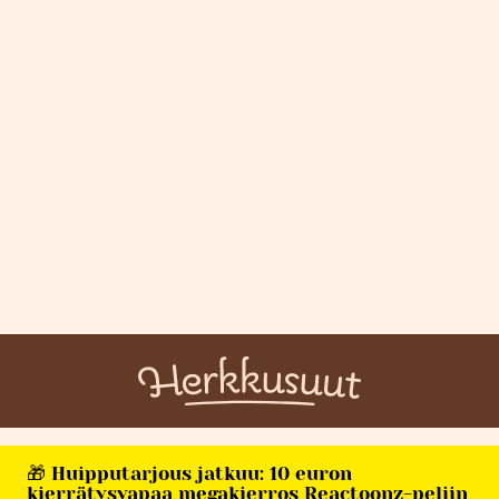
🎁 Huipputarjous jatkuu: 10 euron
kierrätysvapaa megakierros Reactoonz-peliin