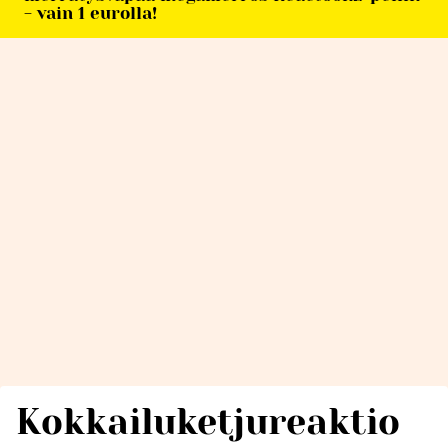
- vain 1 eurolla!
Kokkailuketjureaktio