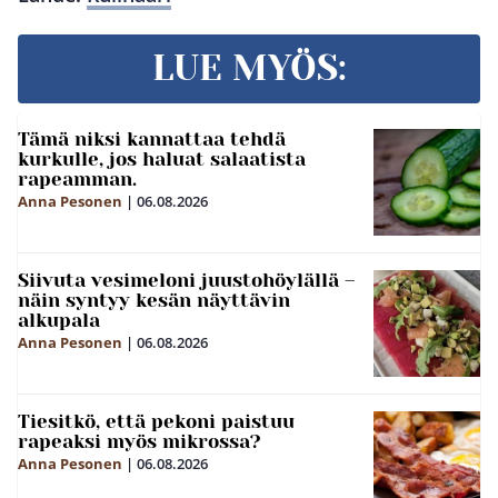
LUE MYÖS:
Tämä niksi kannattaa tehdä
kurkulle, jos haluat salaatista
rapeamman.
Anna Pesonen
|
06.08.2026
Siivuta vesimeloni juustohöylällä –
näin syntyy kesän näyttävin
alkupala
Anna Pesonen
|
06.08.2026
Tiesitkö, että pekoni paistuu
rapeaksi myös mikrossa?
Anna Pesonen
|
06.08.2026