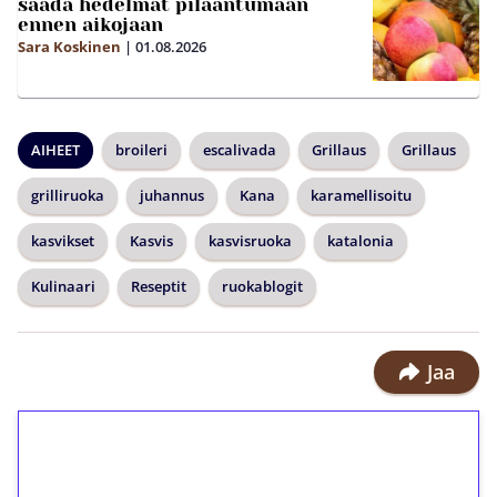
saada hedelmät pilaantumaan
ennen aikojaan
Sara Koskinen
|
01.08.2026
AIHEET
broileri
escalivada
Grillaus
Grillaus
grilliruoka
juhannus
Kana
karamellisoitu
kasvikset
Kasvis
kasvisruoka
katalonia
Kulinaari
Reseptit
ruokablogit
Jaa
1€ = 10€ arvosta
ilmaiskierroksia ilman