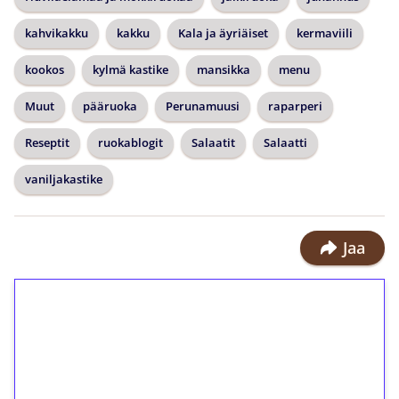
kahvikakku
kakku
Kala ja äyriäiset
kermaviili
kookos
kylmä kastike
mansikka
menu
Muut
pääruoka
Perunamuusi
raparperi
Reseptit
ruokablogit
Salaatit
Salaatti
vaniljakastike
Jaa
1€ = 10€ arvosta
ilmaiskierroksia ilman
kierrätystä!