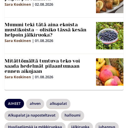
Sara Koskinen
|
02.08.2026
Mummi teki tätä aina ekoista
mustikoista – olisiko tässä kesän
helpoin jälkiruoka?
Sara Koskinen
|
01.08.2026
Mitättömältä tuntuva teko voi
saada hedelmät pilaantumaan
ennen aikojaan
Sara Koskinen
|
01.08.2026
AIHEET
ahven
alkupalat
Alkupalat ja naposteltavat
halloumi
Huvilaelämää ja mökkiruokaa
jälkiruoka
juhannus