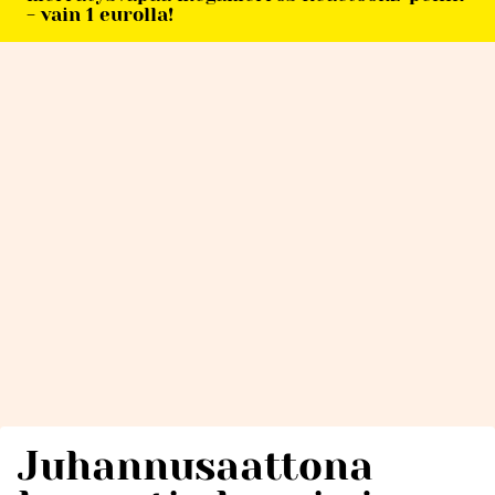
- vain 1 eurolla!
Juhannusaattona