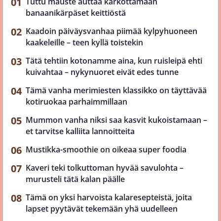
Tuttu mauste auttaa karkottamaan
banaanikärpäset keittiöstä
Kaadoin päiväysvanhaa piimää kylpyhuoneen
kaakeleille – teen kyllä toistekin
Tätä tehtiin kotonamme aina, kun ruisleipä ehti
kuivahtaa – nykynuoret eivät edes tunne
Tämä vanha merimiesten klassikko on täyttävää
kotiruokaa parhaimmillaan
Mummon vanha niksi saa kasvit kukoistamaan –
et tarvitse kalliita lannoitteita
Mustikka-smoothie on oikeaa super foodia
Kaveri teki tolkuttoman hyvää savulohta –
murusteli tätä kalan päälle
Tämä on yksi harvoista kalaresepteistä, joita
lapset pyytävät tekemään yhä uudelleen