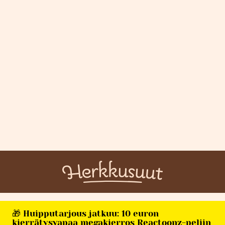
🎁 Huipputarjous jatkuu: 10 euron
kierrätysvapaa megakierros Reactoonz-peliin