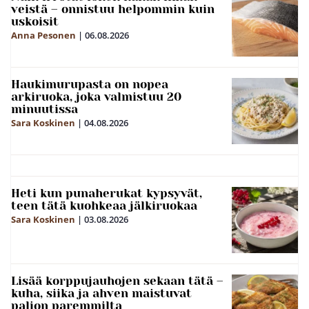
veistä – onnistuu helpommin kuin
uskoisit
Anna Pesonen
|
06.08.2026
Haukimurupasta on nopea
arkiruoka, joka valmistuu 20
minuutissa
Sara Koskinen
|
04.08.2026
Heti kun punaherukat kypsyvät,
teen tätä kuohkeaa jälkiruokaa
Sara Koskinen
|
03.08.2026
Lisää korppujauhojen sekaan tätä –
kuha, siika ja ahven maistuvat
paljon paremmilta