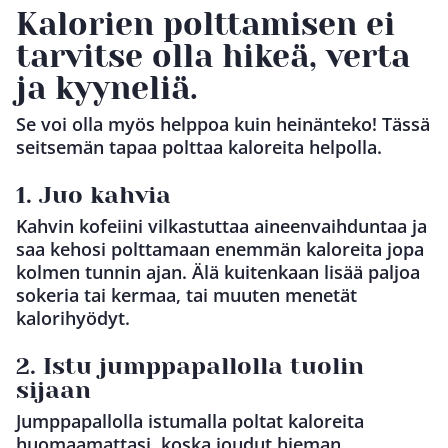
Kalorien polttamisen ei
tarvitse olla hikeä, verta
ja kyyneliä.
Se voi olla myös helppoa kuin heinänteko! Tässä
seitsemän tapaa polttaa kaloreita helpolla.
1. Juo kahvia
Kahvin kofeiini vilkastuttaa aineenvaihduntaa ja
saa kehosi polttamaan enemmän kaloreita jopa
kolmen tunnin ajan. Älä kuitenkaan lisää paljoa
sokeria tai kermaa, tai muuten menetät
kalorihyödyt.
2. Istu jumppapallolla tuolin
sijaan
Jumppapallolla istumalla poltat kaloreita
huomaamattasi, koska joudut hieman