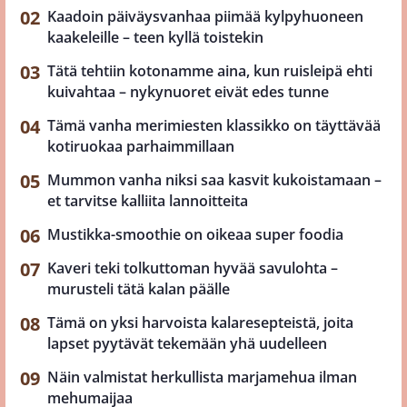
Kaadoin päiväysvanhaa piimää kylpyhuoneen
kaakeleille – teen kyllä toistekin
Tätä tehtiin kotonamme aina, kun ruisleipä ehti
kuivahtaa – nykynuoret eivät edes tunne
Tämä vanha merimiesten klassikko on täyttävää
kotiruokaa parhaimmillaan
Mummon vanha niksi saa kasvit kukoistamaan –
et tarvitse kalliita lannoitteita
Mustikka-smoothie on oikeaa super foodia
Kaveri teki tolkuttoman hyvää savulohta –
murusteli tätä kalan päälle
Tämä on yksi harvoista kalaresepteistä, joita
lapset pyytävät tekemään yhä uudelleen
Näin valmistat herkullista marjamehua ilman
mehumaijaa