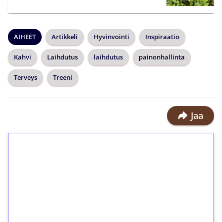
AIHEET
Artikkeli
Hyvinvointi
Inspiraatio
Kahvi
Laihdutus
laihdutus
painonhallinta
Terveys
Treeni
Jaa
1€ = 10€ arvosta
ilmaiskierroksia ilman
kierrätystä!
Talleta 1€