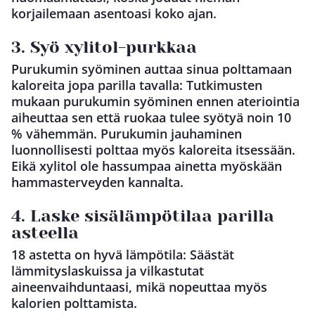
korjailemaan asentoasi koko ajan.
3. Syö xylitol-purkkaa
Purukumin syöminen auttaa sinua polttamaan
kaloreita jopa parilla tavalla: Tutkimusten
mukaan purukumin syöminen ennen ateriointia
aiheuttaa sen että ruokaa tulee syötyä noin 10
% vähemmän. Purukumin jauhaminen
luonnollisesti polttaa myös kaloreita itsessään.
Eikä xylitol ole hassumpaa ainetta myöskään
hammasterveyden kannalta.
4. Laske sisälämpötilaa parilla
asteella
18 astetta on hyvä lämpötila: Säästät
lämmityslaskuissa ja vilkastutat
aineenvaihduntaasi, mikä nopeuttaa myös
kalorien polttamista.