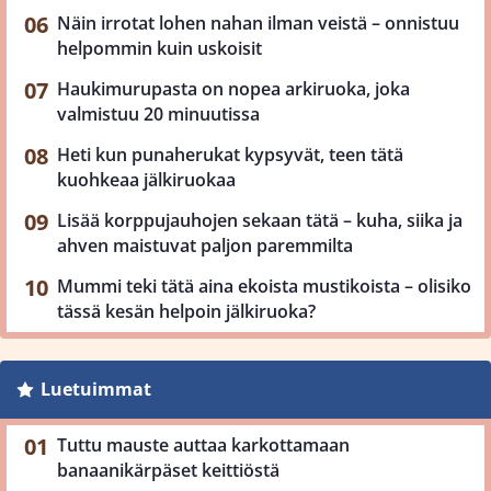
Näin irrotat lohen nahan ilman veistä – onnistuu
helpommin kuin uskoisit
Haukimurupasta on nopea arkiruoka, joka
valmistuu 20 minuutissa
Heti kun punaherukat kypsyvät, teen tätä
kuohkeaa jälkiruokaa
Lisää korppujauhojen sekaan tätä – kuha, siika ja
ahven maistuvat paljon paremmilta
Mummi teki tätä aina ekoista mustikoista – olisiko
tässä kesän helpoin jälkiruoka?
Luetuimmat
Tuttu mauste auttaa karkottamaan
banaanikärpäset keittiöstä