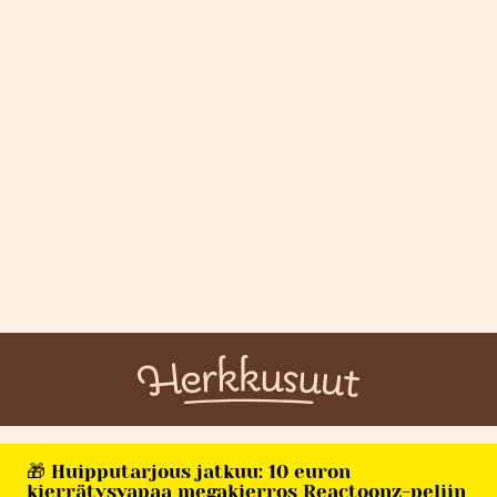
🎁 Huipputarjous jatkuu: 10 euron
kierrätysvapaa megakierros Reactoonz-peliin