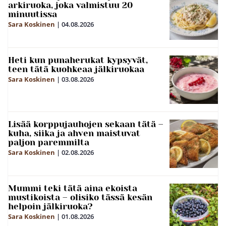
arkiruoka, joka valmistuu 20
minuutissa
Sara Koskinen
|
04.08.2026
Heti kun punaherukat kypsyvät,
teen tätä kuohkeaa jälkiruokaa
Sara Koskinen
|
03.08.2026
Lisää korppujauhojen sekaan tätä –
kuha, siika ja ahven maistuvat
paljon paremmilta
Sara Koskinen
|
02.08.2026
Mummi teki tätä aina ekoista
mustikoista – olisiko tässä kesän
helpoin jälkiruoka?
Sara Koskinen
|
01.08.2026