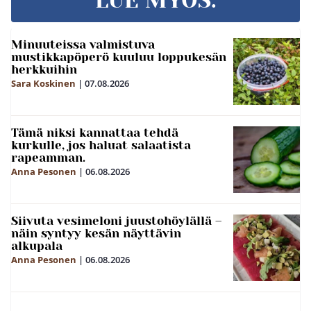
LUE MYÖS:
Minuuteissa valmistuva
mustikkapöperö kuuluu loppukesän
herkkuihin
Sara Koskinen
|
07.08.2026
Tämä niksi kannattaa tehdä
kurkulle, jos haluat salaatista
rapeamman.
Anna Pesonen
|
06.08.2026
Siivuta vesimeloni juustohöylällä –
näin syntyy kesän näyttävin
alkupala
Anna Pesonen
|
06.08.2026