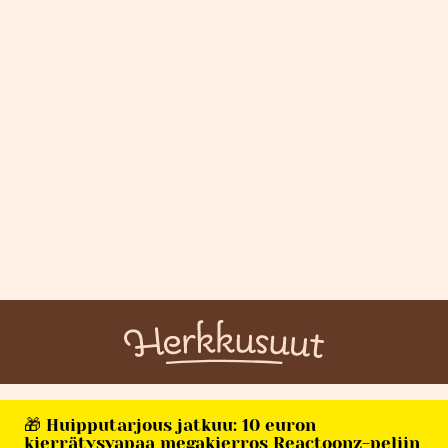
🎁 Huipputarjous jatkuu: 10 euron
kierrätysvapaa megakierros Reactoonz-peliin