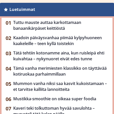
Luetuimmat
Tuttu mauste auttaa karkottamaan
banaanikärpäset keittiöstä
Kaadoin päiväysvanhaa piimää kylpyhuoneen
kaakeleille – teen kyllä toistekin
Tätä tehtiin kotonamme aina, kun ruisleipä ehti
kuivahtaa – nykynuoret eivät edes tunne
Tämä vanha merimiesten klassikko on täyttävää
kotiruokaa parhaimmillaan
Mummon vanha niksi saa kasvit kukoistamaan –
et tarvitse kalliita lannoitteita
Mustikka-smoothie on oikeaa super foodia
Kaveri teki tolkuttoman hyvää savulohta –
murusteli tätä kalan päälle