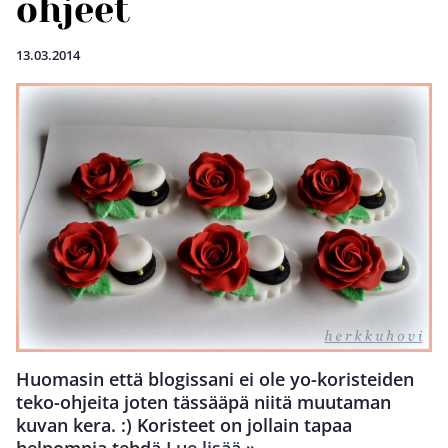
ohjeet
13.03.2014
Huomasin että blogissani ei ole yo-koristeiden
teko-ohjeita joten tässääpä niitä muutaman
kuvan kera. :) Koristeet on jollain tapaa
helpompia tehdä
Lue lisää »