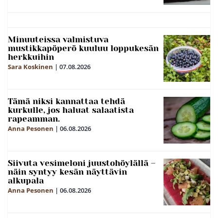
Minuuteissa valmistuva
mustikkapöperö kuuluu loppukesän
herkkuihin
Sara Koskinen
|
07.08.2026
Tämä niksi kannattaa tehdä
kurkulle, jos haluat salaatista
rapeamman.
Anna Pesonen
|
06.08.2026
Siivuta vesimeloni juustohöylällä –
näin syntyy kesän näyttävin
alkupala
Anna Pesonen
|
06.08.2026