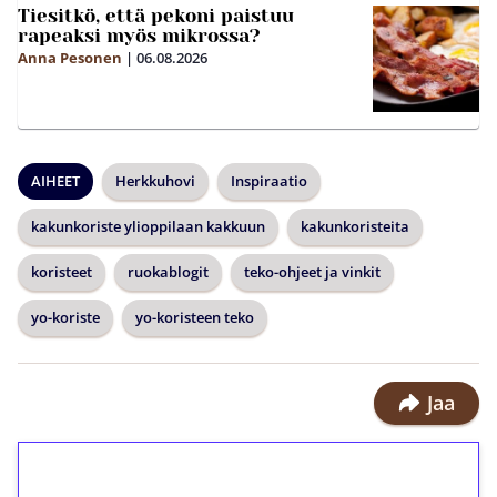
Tiesitkö, että pekoni paistuu
rapeaksi myös mikrossa?
Anna Pesonen
|
06.08.2026
AIHEET
Herkkuhovi
Inspiraatio
kakunkoriste ylioppilaan kakkuun
kakunkoristeita
koristeet
ruokablogit
teko-ohjeet ja vinkit
yo-koriste
yo-koristeen teko
Jaa
1€ = 10€ arvosta