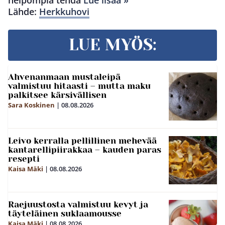
Lähde:
Herkkuhovi
LUE MYÖS:
Ahvenanmaan mustaleipä
valmistuu hitaasti – mutta maku
palkitsee kärsivällisen
Sara Koskinen
|
08.08.2026
Leivo kerralla pellillinen mehevää
kantarellipiirakkaa – kauden paras
resepti
Kaisa Mäki
|
08.08.2026
Raejuustosta valmistuu kevyt ja
täyteläinen suklaamousse
Kaisa Mäki
|
08.08.2026