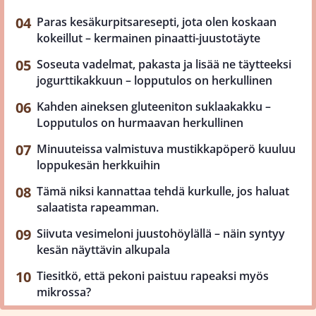
Paras kesäkurpitsaresepti, jota olen koskaan
kokeillut – kermainen pinaatti-juustotäyte
Soseuta vadelmat, pakasta ja lisää ne täytteeksi
jogurttikakkuun – lopputulos on herkullinen
Kahden aineksen gluteeniton suklaakakku –
Lopputulos on hurmaavan herkullinen
Minuuteissa valmistuva mustikkapöperö kuuluu
loppukesän herkkuihin
Tämä niksi kannattaa tehdä kurkulle, jos haluat
salaatista rapeamman.
Siivuta vesimeloni juustohöylällä – näin syntyy
kesän näyttävin alkupala
Tiesitkö, että pekoni paistuu rapeaksi myös
mikrossa?