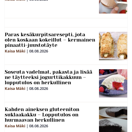
Paras kesäkurpitsaresepti, jota
olen koskaan kokeillut – kermainen
pinaatti-juustotäyte
Kaisa Mäki
|
08.08.2026
Soseuta vadelmat, pakasta ja lisää
ne täytteeksi jogurttikakkuun –
lopputulos on herkullinen
Kaisa Mäki
|
08.08.2026
Kahden aineksen gluteeniton
suklaakakku – Lopputulos on
hurmaavan herkullinen
Kaisa Mäki
|
08.08.2026