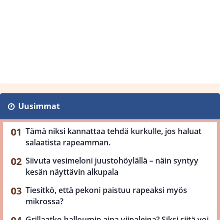
Uusimmat
Tämä niksi kannattaa tehdä kurkulle, jos haluat
salaatista rapeamman.
Siivuta vesimeloni juustohöylällä – näin syntyy
kesän näyttävin alkupala
Tiesitkö, että pekoni paistuu rapeaksi myös
mikrossa?
Grillaatko halloumin aina viipaleina? Siksi siitä voi