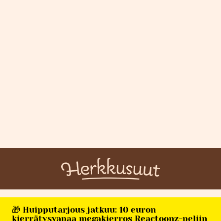
🎁 Huipputarjous jatkuu: 10 euron
kierrätysvapaa megakierros Reactoonz-peliin