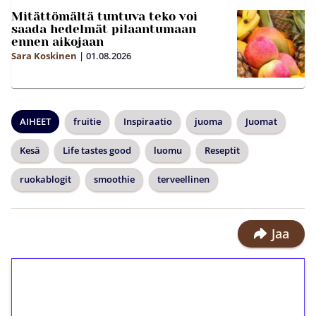
Mitättömältä tuntuva teko voi
saada hedelmät pilaantumaan
ennen aikojaan
Sara Koskinen
|
01.08.2026
AIHEET
fruitie
Inspiraatio
juoma
Juomat
Kesä
Life tastes good
luomu
Reseptit
ruokablogit
smoothie
terveellinen
Jaa
1€ = 10€ arvosta
ilmaiskierroksia ilman