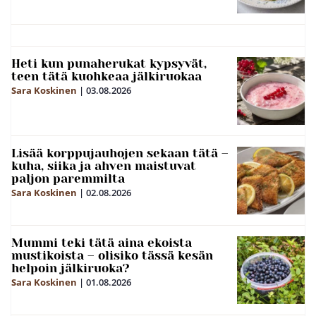
Heti kun punaherukat kypsyvät,
teen tätä kuohkeaa jälkiruokaa
Sara Koskinen
|
03.08.2026
Lisää korppujauhojen sekaan tätä –
kuha, siika ja ahven maistuvat
paljon paremmilta
Sara Koskinen
|
02.08.2026
Mummi teki tätä aina ekoista
mustikoista – olisiko tässä kesän
helpoin jälkiruoka?
Sara Koskinen
|
01.08.2026