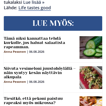
tukalaksi
Lue lisää »
Lähde:
Life tastes good
LUE MYÖS:
Tämä niksi kannattaa tehdä
kurkulle, jos haluat salaatista
rapeamman.
Anna Pesonen
|
06.08.2026
Siivuta vesimeloni juustohöylällä –
näin syntyy kesän näyttävin
alkupala
Anna Pesonen
|
06.08.2026
Tiesitkö, että pekoni paistuu
rapeaksi myös mikrossa?