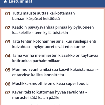
Luetuimmat
Tuttu mauste auttaa karkottamaan
banaanikärpäset keittiöstä
Kaadoin päiväysvanhaa piimää kylpyhuoneen
kaakeleille – teen kyllä toistekin
Tätä tehtiin kotonamme aina, kun ruisleipä ehti
kuivahtaa – nykynuoret eivät edes tunne
Tämä vanha merimiesten klassikko on täyttävää
kotiruokaa parhaimmillaan
Mummon vanha niksi saa kasvit kukoistamaan –
et tarvitse kalliita lannoitteita
Mustikka-smoothie on oikeaa super foodia
Kaveri teki tolkuttoman hyvää savulohta –
murusteli tätä kalan päälle