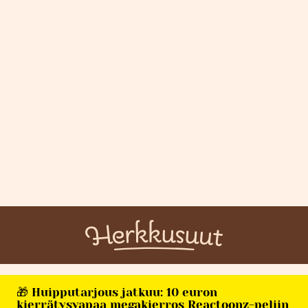
🎁 Huipputarjous jatkuu: 10 euron
kierrätysvapaa megakierros Reactoonz-peliin