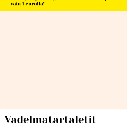
- vain 1 eurolla!
Vadelmatartaletit