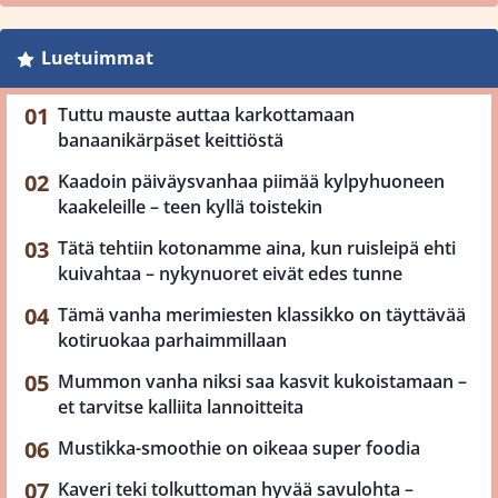
Luetuimmat
Tuttu mauste auttaa karkottamaan
banaanikärpäset keittiöstä
Kaadoin päiväysvanhaa piimää kylpyhuoneen
kaakeleille – teen kyllä toistekin
Tätä tehtiin kotonamme aina, kun ruisleipä ehti
kuivahtaa – nykynuoret eivät edes tunne
Tämä vanha merimiesten klassikko on täyttävää
kotiruokaa parhaimmillaan
Mummon vanha niksi saa kasvit kukoistamaan –
et tarvitse kalliita lannoitteita
Mustikka-smoothie on oikeaa super foodia
Kaveri teki tolkuttoman hyvää savulohta –