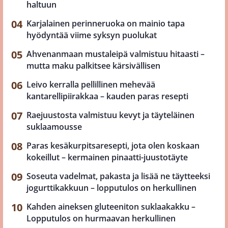
haltuun
Karjalainen perinneruoka on mainio tapa
hyödyntää viime syksyn puolukat
Ahvenanmaan mustaleipä valmistuu hitaasti –
mutta maku palkitsee kärsivällisen
Leivo kerralla pellillinen mehevää
kantarellipiirakkaa – kauden paras resepti
Raejuustosta valmistuu kevyt ja täyteläinen
suklaamousse
Paras kesäkurpitsaresepti, jota olen koskaan
kokeillut – kermainen pinaatti-juustotäyte
Soseuta vadelmat, pakasta ja lisää ne täytteeksi
jogurttikakkuun – lopputulos on herkullinen
Kahden aineksen gluteeniton suklaakakku –
Lopputulos on hurmaavan herkullinen