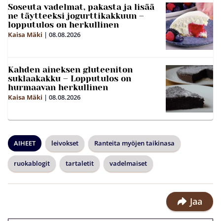
Soseuta vadelmat, pakasta ja lisää
ne täytteeksi jogurttikakkuun –
lopputulos on herkullinen
Kaisa Mäki
|
08.08.2026
Kahden aineksen gluteeniton
suklaakakku – Lopputulos on
hurmaavan herkullinen
Kaisa Mäki
|
08.08.2026
AIHEET
leivokset
Ranteita myöjen taikinasa
ruokablogit
tartaletit
vadelmaiset
Jaa