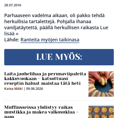
28.07.2016
Parhaaseen vadelma aikaan, oli pakko tehdä
herkullisia tartalettejä. Pohjalla ihanaa
vaniljatäytettä, päällä herkullisen raikasta
Lue
lisää »
Lähde:
Ranteita myöjen taikinasa
LUE MYÖS:
Laita jauhelihaa ja perunaviipaleita
kakkuvuokaan – katsottuasi
reseptin haluat maistaa tätä heti
Kaisa Mäki
|
09.08.2026
Muffinsseissa yhdistyy raikas
mustikka ja makea valkosuklaa –
nam