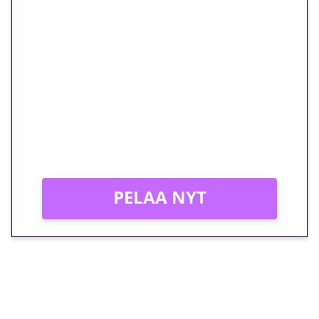
🎁 Huipputarjous jatkuu: 10
euron kierrätysvapaa
megakierros Reactoonz-
peliin – vain 1 eurolla!
Peli: Reactoonz
Vain uusille asiakkaille!
PELAA NYT