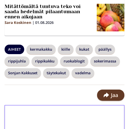
Mitättömältä tuntuva teko voi
saada hedelmät pilaantumaan
ennen aikojaan
Sara Koskinen
|
01.08.2026
AIHEET
kermakakku
kiille
kukat
päällys
rippijuhla
rippikakku
ruokablogit
sokerimassa
Sonjan Kakkuset
täytekakut
vadelma
Jaa
1€ = 10€ arvosta
ilmaiskierroksia ilman