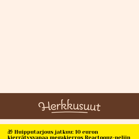
🎁 Huipputarjous jatkuu: 10 euron
kierrätysvapaa megakierros Reactoonz-peliin