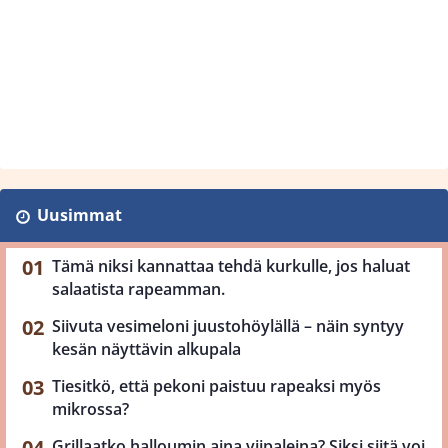
Uusimmat
Tämä niksi kannattaa tehdä kurkulle, jos haluat
salaatista rapeamman.
Siivuta vesimeloni juustohöylällä – näin syntyy
kesän näyttävin alkupala
Tiesitkö, että pekoni paistuu rapeaksi myös
mikrossa?
Grillaatko halloumin aina viipaleina? Siksi siitä voi