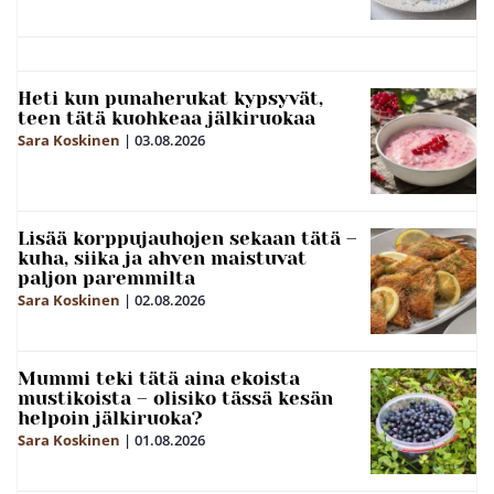
Heti kun punaherukat kypsyvät,
teen tätä kuohkeaa jälkiruokaa
Sara Koskinen
|
03.08.2026
Lisää korppujauhojen sekaan tätä –
kuha, siika ja ahven maistuvat
paljon paremmilta
Sara Koskinen
|
02.08.2026
Mummi teki tätä aina ekoista
mustikoista – olisiko tässä kesän
helpoin jälkiruoka?
Sara Koskinen
|
01.08.2026