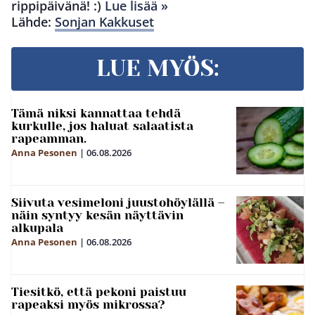
rippipäivänä! :)
Lue lisää »
Lähde:
Sonjan Kakkuset
LUE MYÖS:
Tämä niksi kannattaa tehdä
kurkulle, jos haluat salaatista
rapeamman.
Anna Pesonen
|
06.08.2026
Siivuta vesimeloni juustohöylällä –
näin syntyy kesän näyttävin
alkupala
Anna Pesonen
|
06.08.2026
Tiesitkö, että pekoni paistuu
rapeaksi myös mikrossa?