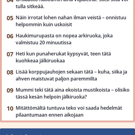
tulla sitkeää.
Näin irrotat lohen nahan ilman veistä – onnistuu
helpommin kuin uskoisit
Haukimurupasta on nopea arkiruoka, joka
valmistuu 20 minuutissa
Heti kun punaherukat kypsyvät, teen tätä
kuohkeaa jälkiruokaa
Lisää korppujauhojen sekaan tätä – kuha, siika ja
ahven maistuvat paljon paremmilta
Mummi teki tätä aina ekoista mustikoista – olisiko
tässä kesän helpoin jälkiruoka?
Mitättömältä tuntuva teko voi saada hedelmät
pilaantumaan ennen aikojaan