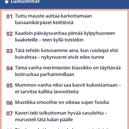
Luetuimmat
Tuttu mauste auttaa karkottamaan
banaanikärpäset keittiöstä
Kaadoin päiväysvanhaa piimää kylpyhuoneen
kaakeleille – teen kyllä toistekin
Tätä tehtiin kotonamme aina, kun ruisleipä ehti
kuivahtaa – nykynuoret eivät edes tunne
Tämä vanha merimiesten klassikko on täyttävää
kotiruokaa parhaimmillaan
Mummon vanha niksi saa kasvit kukoistamaan –
et tarvitse kalliita lannoitteita
Mustikka-smoothie on oikeaa super foodia
Kaveri teki tolkuttoman hyvää savulohta –
murusteli tätä kalan päälle