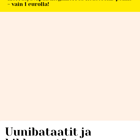
- vain 1 eurolla!
Uunibataatit ja