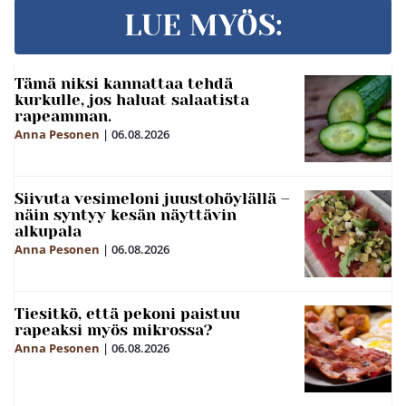
LUE MYÖS:
Tämä niksi kannattaa tehdä
kurkulle, jos haluat salaatista
rapeamman.
Anna Pesonen
|
06.08.2026
Siivuta vesimeloni juustohöylällä –
näin syntyy kesän näyttävin
alkupala
Anna Pesonen
|
06.08.2026
Tiesitkö, että pekoni paistuu
rapeaksi myös mikrossa?
Anna Pesonen
|
06.08.2026