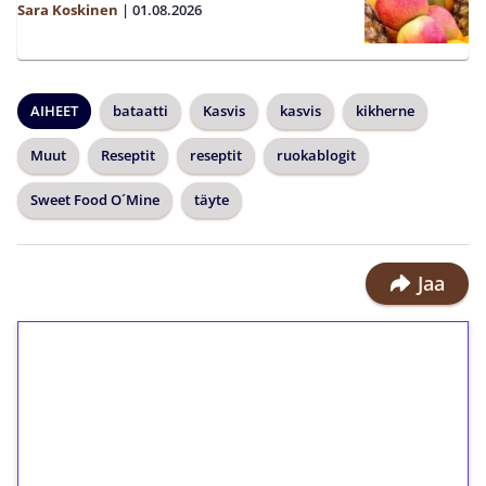
Sara Koskinen
|
01.08.2026
AIHEET
bataatti
Kasvis
kasvis
kikherne
Muut
Reseptit
reseptit
ruokablogit
Sweet Food O´Mine
täyte
Jaa
1€ = 10€ arvosta
ilmaiskierroksia ilman
kierrätystä!
Talleta 1€