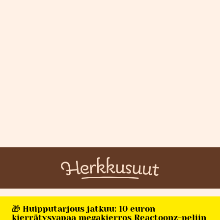
🎁 Huipputarjous jatkuu: 10 euron
kierrätysvapaa megakierros Reactoonz-peliin