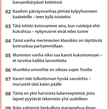
banaanikärpäset keittiöstä
Kaadoin päiväysvanhaa piimää kylpyhuoneen
kaakeleille – teen kyllä toistekin
Tätä tehtiin kotonamme aina, kun ruisleipä ehti
kuivahtaa – nykynuoret eivät edes tunne
Tämä vanha merimiesten klassikko on täyttävää
kotiruokaa parhaimmillaan
Mummon vanha niksi saa kasvit kukoistamaan –
et tarvitse kalliita lannoitteita
Mustikka-smoothie on oikeaa super foodia
Kaveri teki tolkuttoman hyvää savulohta –
murusteli tätä kalan päälle
Tämä on yksi harvoista kalaresepteistä, joita
lapset pyytävät tekemään yhä uudelleen
Näin valmistat herkullista marjamehua ilman