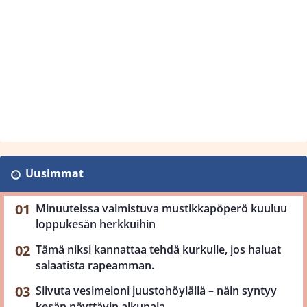
Uusimmat
Minuuteissa valmistuva mustikkapöperö kuuluu
loppukesän herkkuihin
Tämä niksi kannattaa tehdä kurkulle, jos haluat
salaatista rapeamman.
Siivuta vesimeloni juustohöylällä – näin syntyy
kesän näyttävin alkupala