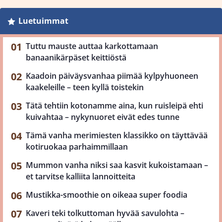
Luetuimmat
Tuttu mauste auttaa karkottamaan
banaanikärpäset keittiöstä
Kaadoin päiväysvanhaa piimää kylpyhuoneen
kaakeleille – teen kyllä toistekin
Tätä tehtiin kotonamme aina, kun ruisleipä ehti
kuivahtaa – nykynuoret eivät edes tunne
Tämä vanha merimiesten klassikko on täyttävää
kotiruokaa parhaimmillaan
Mummon vanha niksi saa kasvit kukoistamaan –
et tarvitse kalliita lannoitteita
Mustikka-smoothie on oikeaa super foodia
Kaveri teki tolkuttoman hyvää savulohta –