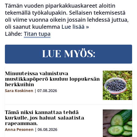
Tämän vuoden piparkakkuaskareet aloitin
tekemällä työkalupakin. Sellaisen tekemisestä
oli viime vuonna oikein jossain lehdessä juttua,
oli saanut kuulemma
Lue lisää »
Lähde:
Titan tupa
LUE MYÖS:
Minuuteissa valmistuva
mustikkapöperö kuuluu loppukesän
herkkuihin
Sara Koskinen
|
07.08.2026
Tämä niksi kannattaa tehdä
kurkulle, jos haluat salaatista
rapeamman.
Anna Pesonen
|
06.08.2026