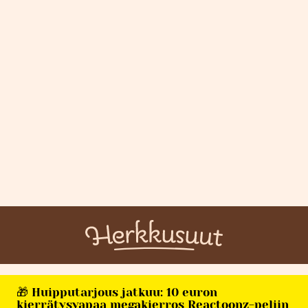
🎁 Huipputarjous jatkuu: 10 euron
kierrätysvapaa megakierros Reactoonz-peliin