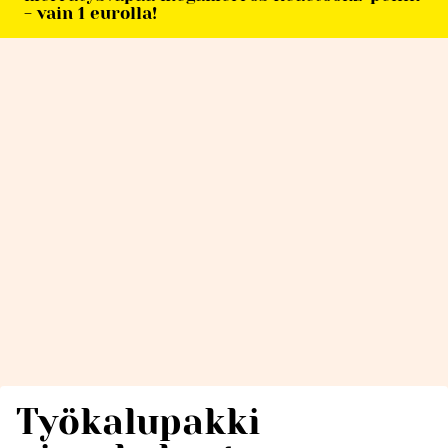
- vain 1 eurolla!
Työkalupakki