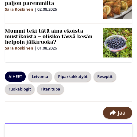
paljon paremmilta
Sara Koskinen
|
02.08.2026
Mummi teki tätä aina ekoista
mustikoista – olisiko tässä kesän
helpoin jälkiruoka?
Sara Koskinen
|
01.08.2026
AIHEET
Leivonta
Piparkakkutyöt
Reseptit
ruokablogit
Titan tupa
Jaa
1€ = 10€ arvosta