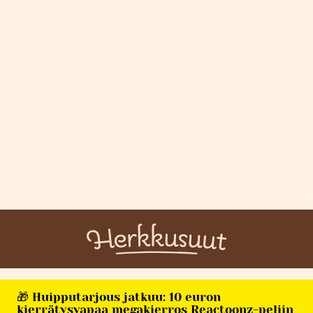
🎁 Huipputarjous jatkuu: 10 euron
kierrätysvapaa megakierros Reactoonz-peliin