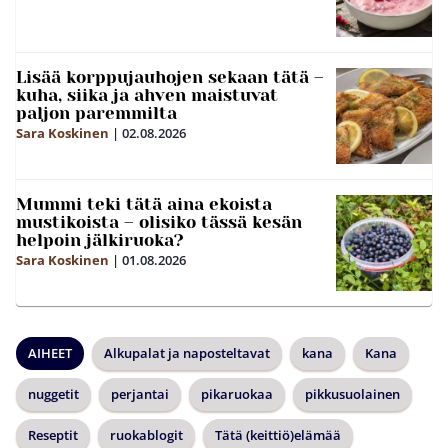
Lisää korppujauhojen sekaan tätä –
kuha, siika ja ahven maistuvat
paljon paremmilta
Sara Koskinen
|
02.08.2026
Mummi teki tätä aina ekoista
mustikoista – olisiko tässä kesän
helpoin jälkiruoka?
Sara Koskinen
|
01.08.2026
AIHEET
Alkupalat ja naposteltavat
kana
Kana
nuggetit
perjantai
pikaruokaa
pikkusuolainen
Reseptit
ruokablogit
Tätä (keittiö)elämää