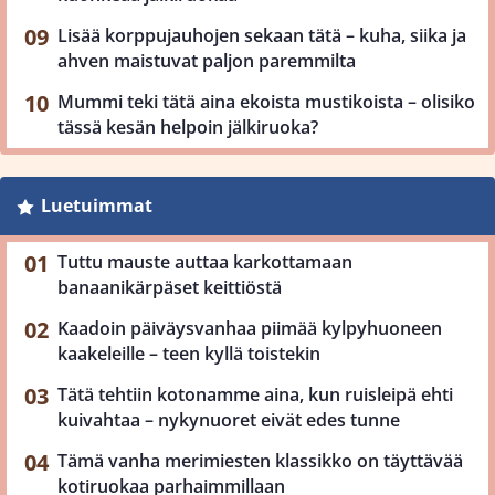
Lisää korppujauhojen sekaan tätä – kuha, siika ja
ahven maistuvat paljon paremmilta
Mummi teki tätä aina ekoista mustikoista – olisiko
tässä kesän helpoin jälkiruoka?
Luetuimmat
Tuttu mauste auttaa karkottamaan
banaanikärpäset keittiöstä
Kaadoin päiväysvanhaa piimää kylpyhuoneen
kaakeleille – teen kyllä toistekin
Tätä tehtiin kotonamme aina, kun ruisleipä ehti
kuivahtaa – nykynuoret eivät edes tunne
Tämä vanha merimiesten klassikko on täyttävää
kotiruokaa parhaimmillaan