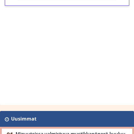
Uusimmat
Minuuteissa valmistuva mustikkapöperö kuuluu