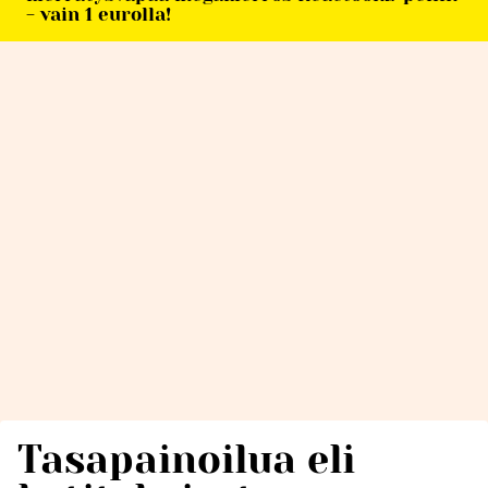
- vain 1 eurolla!
Tasapainoilua eli