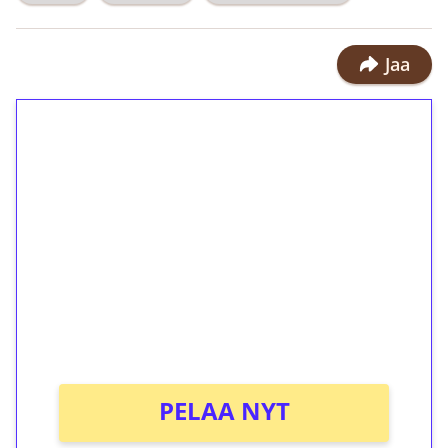
Jaa
1€ = 10€ arvosta
ilmaiskierroksia ilman
kierrätystä!
Talleta 1€
Saat heti 50 ilmaiskierrosta Tuohi
1000 -peliin (arvo 0,20€ per kierros)!
Ei kierrätysvaatimusta!
PELAA NYT