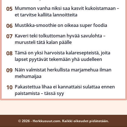
Mummon vanha niksi saa kasvit kukoistamaan –
et tarvitse kalliita lannoitteita
Mustikka-smoothie on oikeaa super foodia
Kaveri teki tolkuttoman hyvää savulohta –
murusteli tätä kalan päälle
Tämä on yksi harvoista kalaresepteistä, joita
lapset pyytävät tekemään yhä uudelleen
Näin valmistat herkullista marjamehua ilman
mehumaijaa
Pakastettua lihaa ei kannattaisi sulattaa ennen
paistamista – tässä syy
© 2026 - Herkkusuut.com. Kaikki oikeudet pidätetään.