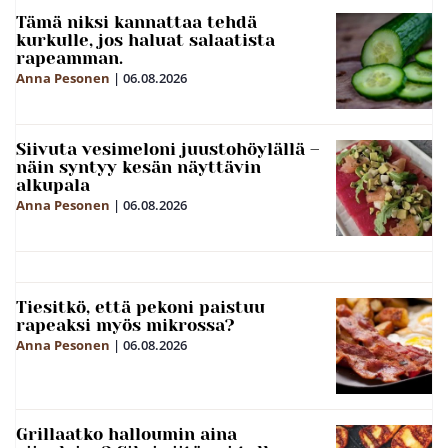
Tämä niksi kannattaa tehdä
kurkulle, jos haluat salaatista
rapeamman.
Anna Pesonen
|
06.08.2026
Siivuta vesimeloni juustohöylällä –
näin syntyy kesän näyttävin
alkupala
Anna Pesonen
|
06.08.2026
Tiesitkö, että pekoni paistuu
rapeaksi myös mikrossa?
Anna Pesonen
|
06.08.2026
Grillaatko halloumin aina