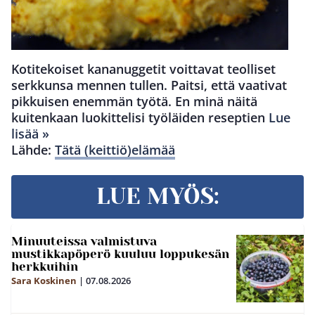
Kotitekoiset kananuggetit voittavat teolliset
serkkunsa mennen tullen. Paitsi, että vaativat
pikkuisen enemmän työtä. En minä näitä
kuitenkaan luokittelisi työläiden reseptien
Lue
lisää »
Lähde:
Tätä (keittiö)elämää
LUE MYÖS:
Minuuteissa valmistuva
mustikkapöperö kuuluu loppukesän
herkkuihin
Sara Koskinen
|
07.08.2026