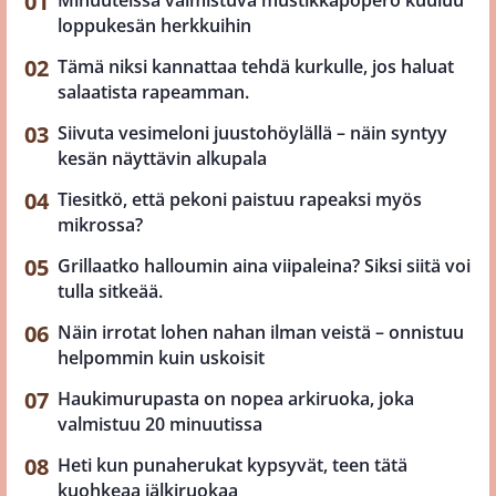
loppukesän herkkuihin
Tämä niksi kannattaa tehdä kurkulle, jos haluat
salaatista rapeamman.
Siivuta vesimeloni juustohöylällä – näin syntyy
kesän näyttävin alkupala
Tiesitkö, että pekoni paistuu rapeaksi myös
mikrossa?
Grillaatko halloumin aina viipaleina? Siksi siitä voi
tulla sitkeää.
Näin irrotat lohen nahan ilman veistä – onnistuu
helpommin kuin uskoisit
Haukimurupasta on nopea arkiruoka, joka
valmistuu 20 minuutissa
Heti kun punaherukat kypsyvät, teen tätä
kuohkeaa jälkiruokaa