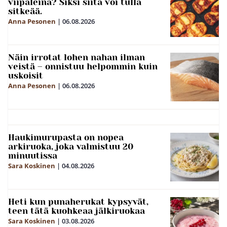
viipaleina? Siksi siitä voi tulla
sitkeää.
Anna Pesonen
|
06.08.2026
Näin irrotat lohen nahan ilman
veistä – onnistuu helpommin kuin
uskoisit
Anna Pesonen
|
06.08.2026
Haukimurupasta on nopea
arkiruoka, joka valmistuu 20
minuutissa
Sara Koskinen
|
04.08.2026
Heti kun punaherukat kypsyvät,
teen tätä kuohkeaa jälkiruokaa
Sara Koskinen
|
03.08.2026