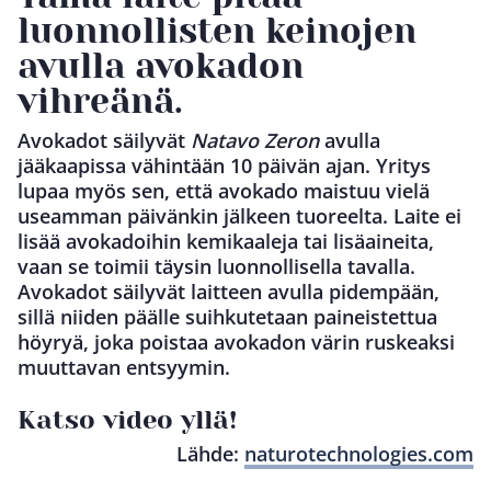
luonnollisten keinojen
avulla avokadon
vihreänä.
Avokadot säilyvät
Natavo Zeron
avulla
jääkaapissa vähintään 10 päivän ajan. Yritys
lupaa myös sen, että avokado maistuu vielä
useamman päivänkin jälkeen tuoreelta. Laite ei
lisää avokadoihin kemikaaleja tai lisäaineita,
vaan se toimii täysin luonnollisella tavalla.
Avokadot säilyvät laitteen avulla pidempään,
sillä niiden päälle suihkutetaan paineistettua
höyryä, joka poistaa avokadon värin ruskeaksi
muuttavan entsyymin.
Katso video yllä!
Lähde:
naturotechnologies.com