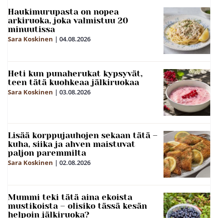
Haukimurupasta on nopea
arkiruoka, joka valmistuu 20
minuutissa
Sara Koskinen
|
04.08.2026
Heti kun punaherukat kypsyvät,
teen tätä kuohkeaa jälkiruokaa
Sara Koskinen
|
03.08.2026
Lisää korppujauhojen sekaan tätä –
kuha, siika ja ahven maistuvat
paljon paremmilta
Sara Koskinen
|
02.08.2026
Mummi teki tätä aina ekoista
mustikoista – olisiko tässä kesän
helpoin jälkiruoka?