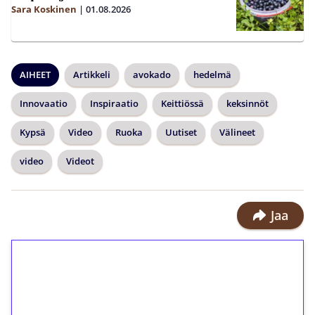
Sara Koskinen
|
01.08.2026
AIHEET
Artikkeli
avokado
hedelmä
Innovaatio
Inspiraatio
Keittiössä
keksinnöt
Kypsä
Video
Ruoka
Uutiset
Välineet
video
Videot
Jaa
1€ = 10€ arvosta
ilmaiskierroksia ilman
kierrätystä!