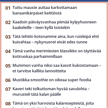
Tuttu mauste auttaa karkottamaan
banaanikärpäset keittiöstä
Kaadoin päiväysvanhaa piimää kylpyhuoneen
kaakeleille – teen kyllä toistekin
Tätä tehtiin kotonamme aina, kun ruisleipä ehti
kuivahtaa – nykynuoret eivät edes tunne
Tämä vanha merimiesten klassikko on täyttävää
kotiruokaa parhaimmillaan
Mummon vanha niksi saa kasvit kukoistamaan –
et tarvitse kalliita lannoitteita
Mustikka-smoothie on oikeaa super foodia
Kaveri teki tolkuttoman hyvää savulohta –
murusteli tätä kalan päälle
Tämä on yksi harvoista kalaresepteistä, joita