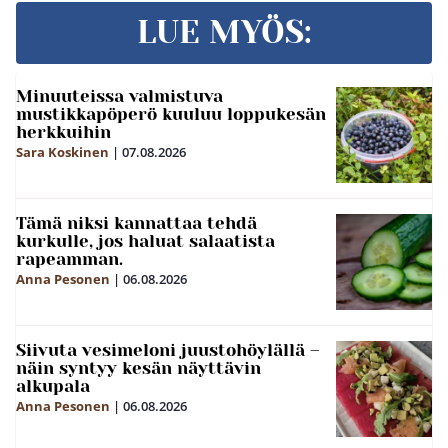
LUE MYÖS:
Minuuteissa valmistuva
mustikkapöperö kuuluu loppukesän
herkkuihin
Sara Koskinen
|
07.08.2026
Tämä niksi kannattaa tehdä
kurkulle, jos haluat salaatista
rapeamman.
Anna Pesonen
|
06.08.2026
Siivuta vesimeloni juustohöylällä –
näin syntyy kesän näyttävin
alkupala
Anna Pesonen
|
06.08.2026