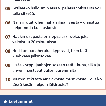
Grillaatko halloumin aina viipaleina? Siksi siitä voi
tulla sitkeää.
Näin irrotat lohen nahan ilman veistä – onnistuu
helpommin kuin uskoisit
Haukimurupasta on nopea arkiruoka, joka
valmistuu 20 minuutissa
Heti kun punaherukat kypsyvät, teen tätä
kuohkeaa jälkiruokaa
Lisää korppujauhojen sekaan tätä – kuha, siika ja
ahven maistuvat paljon paremmilta
Mummi teki tätä aina ekoista mustikoista – olisiko
tässä kesän helpoin jälkiruoka?
Luetuimmat