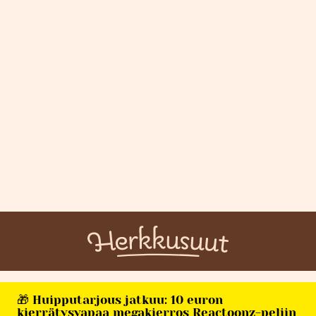
🎁 Huipputarjous jatkuu: 10 euron
kierrätysvapaa megakierros Reactoonz-peliin