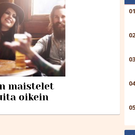
in maistelet
ita oikein