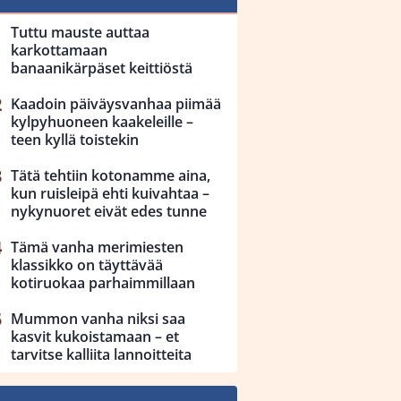
Tuttu mauste auttaa
karkottamaan
banaanikärpäset keittiöstä
Kaadoin päiväysvanhaa piimää
kylpyhuoneen kaakeleille –
teen kyllä toistekin
Tätä tehtiin kotonamme aina,
kun ruisleipä ehti kuivahtaa –
nykynuoret eivät edes tunne
Tämä vanha merimiesten
klassikko on täyttävää
kotiruokaa parhaimmillaan
Mummon vanha niksi saa
kasvit kukoistamaan – et
tarvitse kalliita lannoitteita