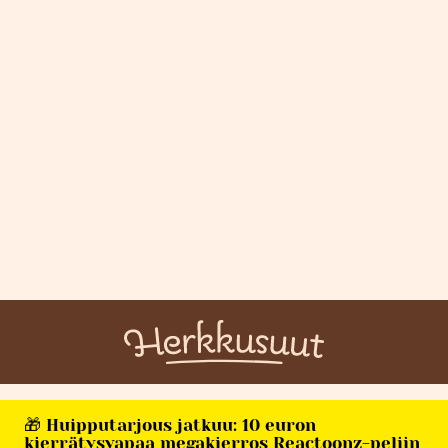
🎁 Huipputarjous jatkuu: 10 euron
kierrätysvapaa megakierros Reactoonz-peliin