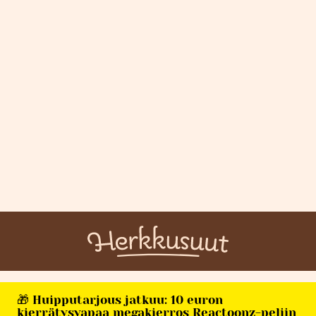
🎁 Huipputarjous jatkuu: 10 euron
kierrätysvapaa megakierros Reactoonz-peliin