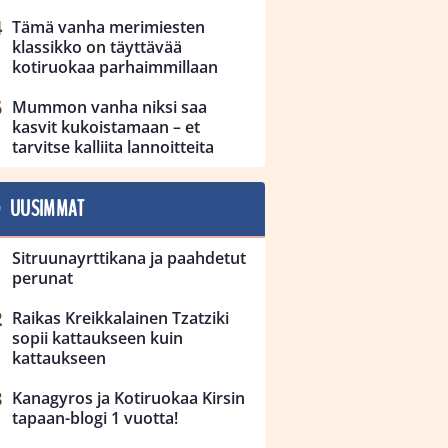
Tämä vanha merimiesten
klassikko on täyttävää
kotiruokaa parhaimmillaan
Mummon vanha niksi saa
kasvit kukoistamaan – et
tarvitse kalliita lannoitteita
UUSIMMAT
Sitruunayrttikana ja paahdetut
perunat
Raikas Kreikkalainen Tzatziki
sopii kattaukseen kuin
kattaukseen
Kanagyros ja Kotiruokaa Kirsin
tapaan-blogi 1 vuotta!