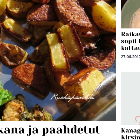
Raika
sopii
katta
27.06.201
kana ja paahdetut
Kanag
Kirsin