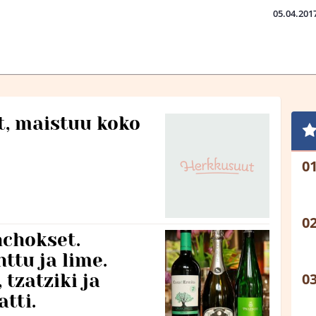
05.04.201
t, maistuu koko
nchokset.
nttu ja lime.
 tzatziki ja
tti.