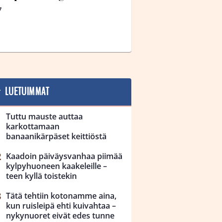
7
LUETUIMMAT
Tuttu mauste auttaa
karkottamaan
banaanikärpäset keittiöstä
Kaadoin päiväysvanhaa piimää
kylpyhuoneen kaakeleille –
teen kyllä toistekin
Tätä tehtiin kotonamme aina,
kun ruisleipä ehti kuivahtaa –
nykynuoret eivät edes tunne