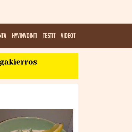
NTA
HYVINVOINTI
TESTIT
VIDEOT
egakierros