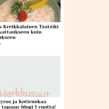
s Kreikkalainen Tzatziki
 kattaukseen kuin
ukseen
7
yros ja Kotiruokaa
 tapaan-blogi 1 vuotta!