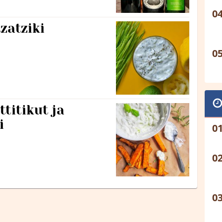
zatziki
titikut ja
i