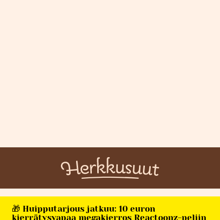
🎁 Huipputarjous jatkuu: 10 euron
kierrätysvapaa megakierros Reactoonz-peliin