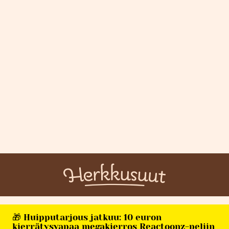
🎁 Huipputarjous jatkuu: 10 euron
kierrätysvapaa megakierros Reactoonz-peliin