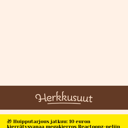
🎁 Huipputarjous jatkuu: 10 euron
kierrätysvapaa megakierros Reactoonz-peliin