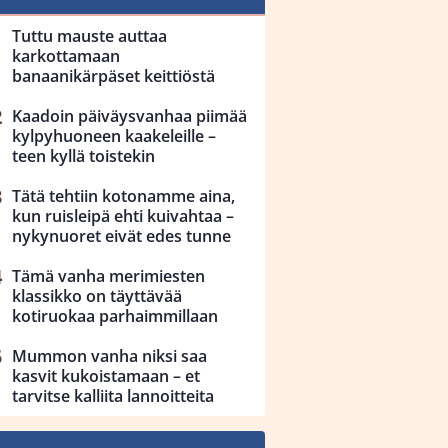
Tuttu mauste auttaa
karkottamaan
banaanikärpäset keittiöstä
Kaadoin päiväysvanhaa piimää
kylpyhuoneen kaakeleille –
teen kyllä toistekin
Tätä tehtiin kotonamme aina,
kun ruisleipä ehti kuivahtaa –
nykynuoret eivät edes tunne
Tämä vanha merimiesten
klassikko on täyttävää
kotiruokaa parhaimmillaan
Mummon vanha niksi saa
kasvit kukoistamaan – et
tarvitse kalliita lannoitteita