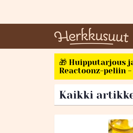
🎁 Huipputarjous j
Reactoonz-peliin - 
Kaikki artikk