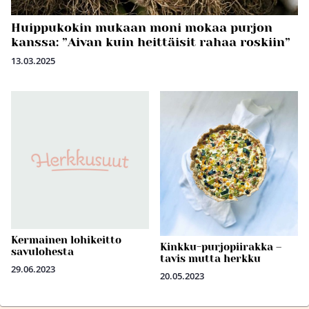
Huippukokin mukaan moni mokaa purjon
kanssa: ”Aivan kuin heittäisit rahaa roskiin”
13.03.2025
Kermainen lohikeitto
Kinkku-purjopiirakka –
savulohesta
tavis mutta herkku
29.06.2023
20.05.2023