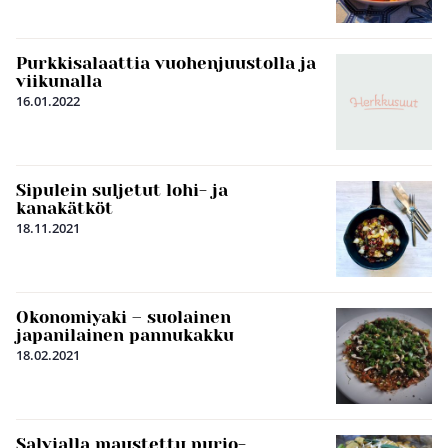
Purkkisalaattia vuohenjuustolla ja
viikunalla
16.01.2022
Sipulein suljetut lohi- ja
kanakätköt
18.11.2021
Okonomiyaki – suolainen
japanilainen pannukakku
18.02.2021
Salvialla maustettu purjo-