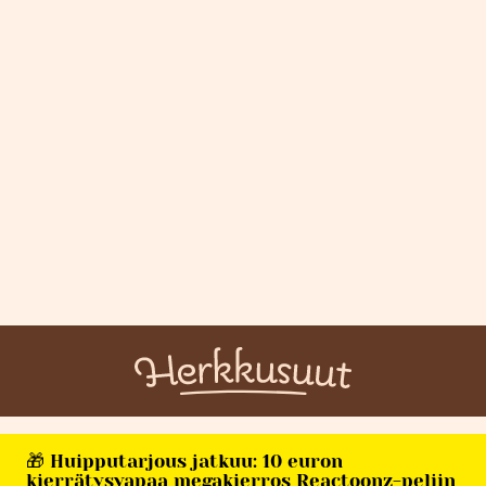
🎁 Huipputarjous jatkuu: 10 euron
kierrätysvapaa megakierros Reactoonz-peliin