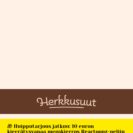
🎁 Huipputarjous jatkuu: 10 euron
kierrätysvapaa megakierros Reactoonz-peliin