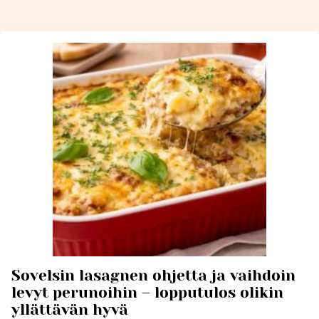
Sovelsin lasagnen ohjetta ja vaihdoin
levyt perunoihin – lopputulos olikin
yllättävän hyvä