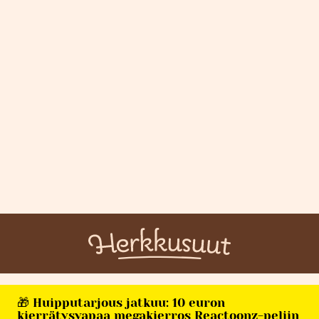
🎁 Huipputarjous jatkuu: 10 euron
kierrätysvapaa megakierros Reactoonz-peliin