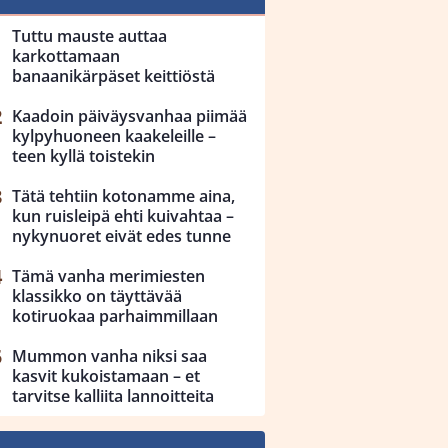
Tuttu mauste auttaa
karkottamaan
banaanikärpäset keittiöstä
Kaadoin päiväysvanhaa piimää
kylpyhuoneen kaakeleille –
teen kyllä toistekin
Tätä tehtiin kotonamme aina,
kun ruisleipä ehti kuivahtaa –
nykynuoret eivät edes tunne
Tämä vanha merimiesten
klassikko on täyttävää
kotiruokaa parhaimmillaan
Mummon vanha niksi saa
kasvit kukoistamaan – et
tarvitse kalliita lannoitteita