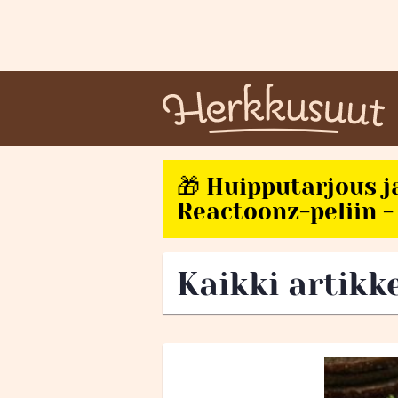
🎁 Huipputarjous j
Reactoonz-peliin - 
Kaikki artikk