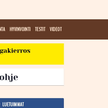
NTA
HYVINVOINTI
TESTIT
VIDEOT
egakierros
aohje
LUETUIMMAT