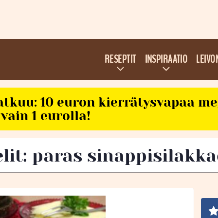
RESEPTIT
INSPIRAATIO
LEIVO
atkuu: 10 euron kierrätysvapaa m
vain 1 eurolla!
elit: paras sinappisilakk